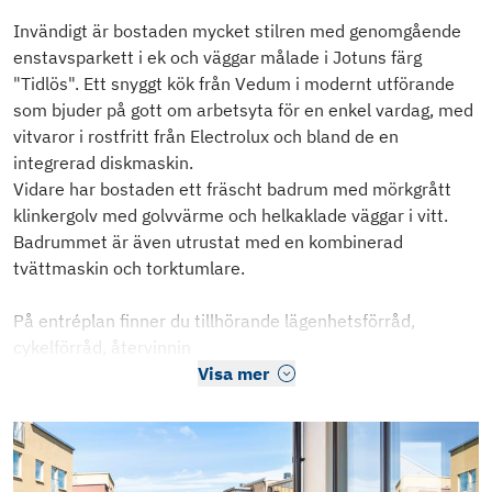
Invändigt är bostaden mycket stilren med genomgående
enstavsparkett i ek och väggar målade i Jotuns färg
"Tidlös". Ett snyggt kök från Vedum i modernt utförande
som bjuder på gott om arbetsyta för en enkel vardag, med
vitvaror i rostfritt från Electrolux och bland de en
integrerad diskmaskin.
Vidare har bostaden ett fräscht badrum med mörkgrått
klinkergolv med golvvärme och helkaklade väggar i vitt.
Badrummet är även utrustat med en kombinerad
tvättmaskin och torktumlare.
På entréplan finner du tillhörande lägenhetsförråd,
cykelförråd, återvinnin
Visa mer