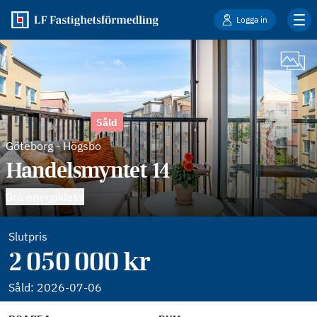
Logga in
Såld
Göteborg
-
Högsbo
Handelsmyntet 14
Bra energiklass
Slutpris
2 050 000 kr
Såld:
2026-07-06