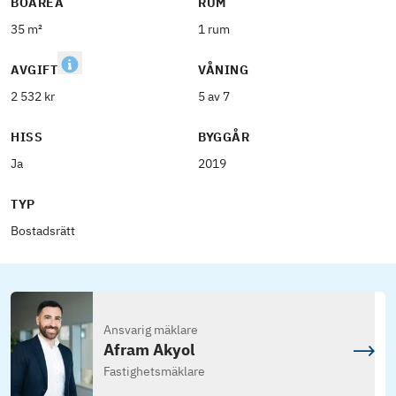
BOAREA
RUM
35 m²
1 rum
AVGIFT
VÅNING
2 532 kr
5 av 7
HISS
BYGGÅR
Ja
2019
TYP
Bostadsrätt
Ansvarig mäklare
Afram Akyol
Fastighetsmäklare