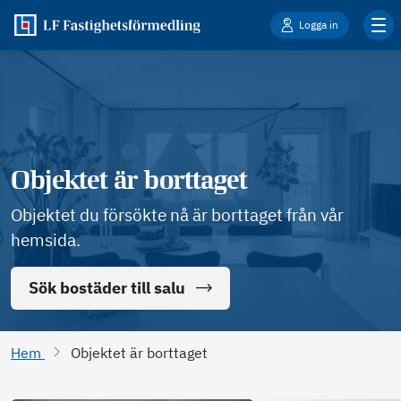
Logga in
Objektet är borttaget
Objektet du försökte nå är borttaget från vår
hemsida.
Sök bostäder till salu
Hem
Objektet är borttaget