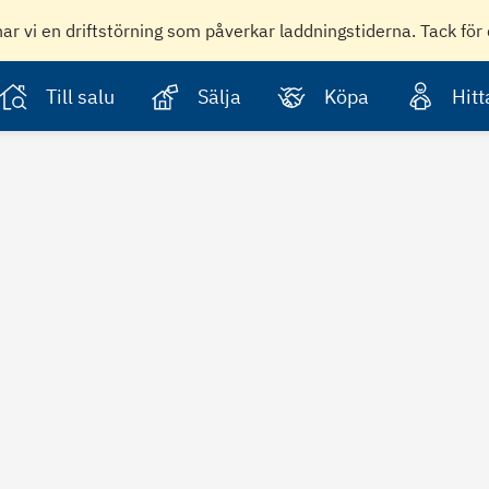
har vi en driftstörning som påverkar laddningstiderna. Tack för 
Till salu
Sälja
Köpa
Hit