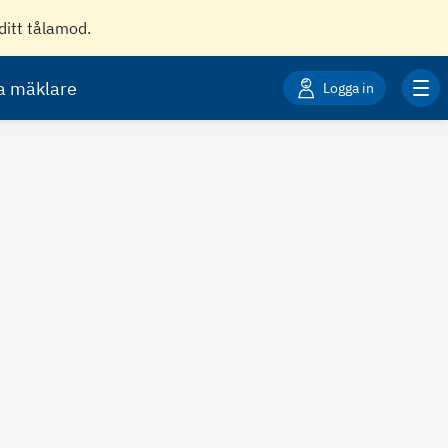
ditt tålamod.
ta mäklare
Logga in