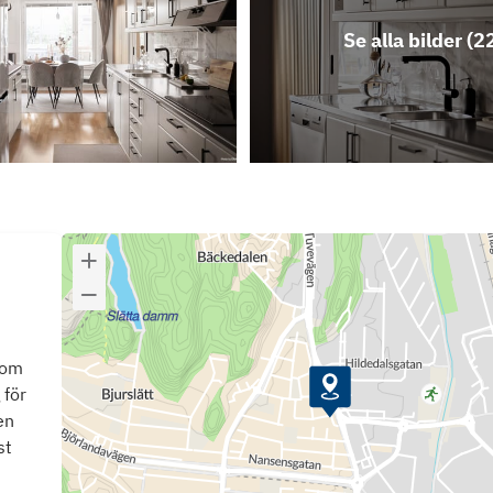
Se alla bilder (
2
som
 för
en
st