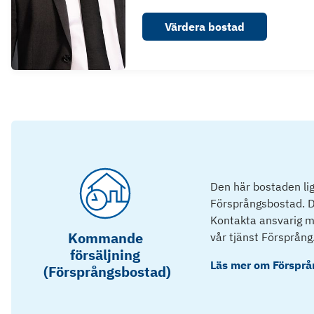
Värdera bostad
Den här bostaden lig
Försprångsbostad. D
Kontakta ansvarig mä
Kommande
vår tjänst Försprång
försäljning
Läs mer om
Försprå
(Försprångsbostad)