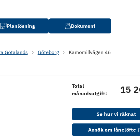
Planlösning
Dokument
ra Götalands
Göteborg
Kamomillvägen 46
Total
15 2
månadsutgift:
Se hur vi räknat
Ansök om lånelöfte