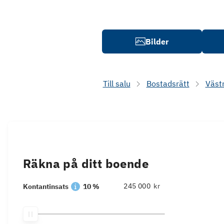
Bilder
Till salu
Bostadsrätt
Väst
Räkna på ditt boende
kr
Kontantinsats
10 %