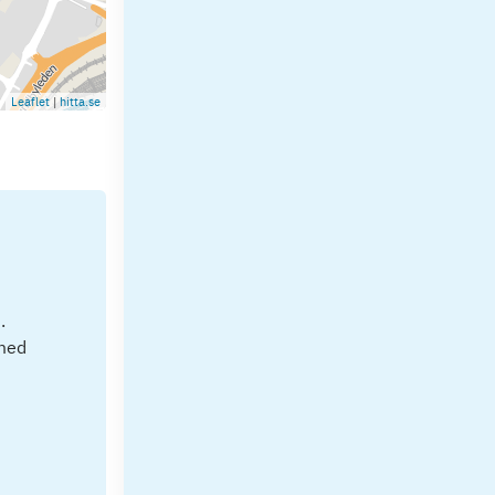
Leaflet
|
hitta.se
.
 med