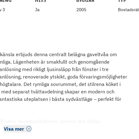
NING
HISS
BYGGÅR
TYP
v 3
Ja
2005
Bostadsrät
skänsla erbjuds denna centralt belägna gaveltvåa om
anliga. Lägenheten är smakfullt och genomgående
lösning med rikligt ljusinsläpp från fönster i tre
anlösning, renoverade ytskikt, goda förvaringsmöjligheter
ögtalare. Det rymliga sovrummet, det stilrena köket i
t med separat tvättavdelning skapar en modern och
 fantastiska uteplatsen i bästa sydvästläge – perfekt för
ll natur, kommunikationer, service och skolor.
Visa mer