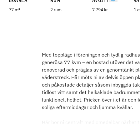
BOAREA
RUM
AVGIFT
VÅ
77 m²
2 rum
7 794 kr
1 a
Med toppläge i föreningen och tydlig radhu
generösa 77 kvm – en bostad utöver det v
renoverad och präglas av en genomtänkt plan
väderstreck. Här möts ni av delvis öppen pl
och påkostade detaljer såsom inbyggda takh
tidlöst vitt samt det helkaklade badrumme
funktionell helhet. Pricken över i:et är den
soliga eftermiddagar och ljumma kvällar.
Här bor ni centralt med omedelbar närhet ti