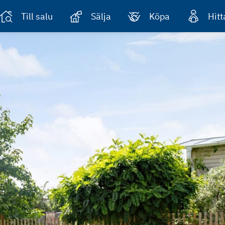
Till salu
Sälja
Köpa
Hit