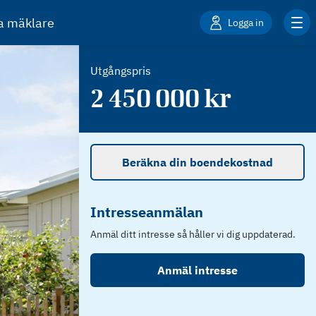
ta mäklare
Logga in
Utgångspris
2 450 000
kr
Beräkna din boendekostnad
Intresseanmälan
Anmäl ditt intresse så håller vi dig uppdaterad.
Anmäl intresse