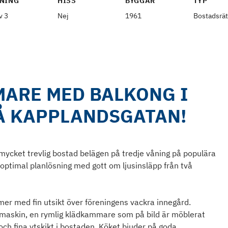
NING
HISS
BYGGÅR
TYP
v 3
Nej
1961
Bostadsrät
MARE MED BALKONG I
Å KAPPLANDSGATAN!
 mycket trevlig bostad belägen på tredje våning på populära
ptimal planlösning med gott om ljusinsläpp från två
er med fin utsikt över föreningens vackra innegård.
maskin, en rymlig klädkammare som på bild är möblerat
h fina ytskikt i bostaden. Köket bjuder på goda