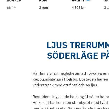
BOAREA
RUM
AVGIFT
VÅ
66 m²
3 rum
4 808 kr
3 a
LJUS TRERUM
SÖDERLÄGE P
Här finns snart möjligheten att förvärva en
Kapplandsgatan i Högsbo. Bostaden har en o
väderstreck med ett fint flöde av ljus.
Bostadens inglasade balkong åt söder komm
Helkaklat badrum sen stambytet med tvätt
med en kontorsyta. Genomgående fräscha oc