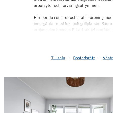
arbetsytor och förvaringsutrymmen.
Här bor du i en stor och stabil förening med
innergårdar med lek- och grillplatser. Bast
erbjuds den boende. Ett attraktivt område,
Till salu
Bostadsrätt
Västr