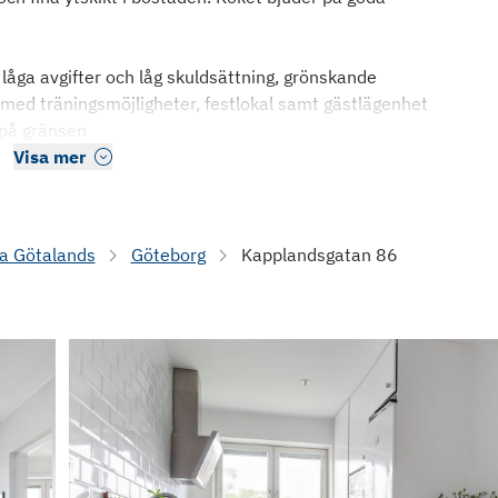
 låga avgifter och låg skuldsättning, grönskande
u med träningsmöjligheter, festlokal samt gästlägenhet
 på gränsen
Visa mer
a Götalands
Göteborg
Kapplandsgatan 86