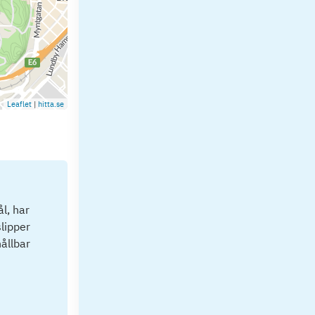
Leaflet
|
hitta.se
l, har
lipper
hållbar