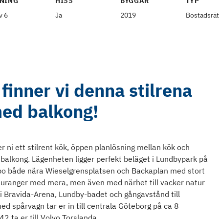
NING
HISS
BYGGÅR
TYP
v 6
Ja
2019
Bostadsrät
finner vi denna stilrena
med balkong!
r ni ett stilrent kök, öppen planlösning mellan kök och
 balkong. Lägenheten ligger perfekt beläget i Lundbypark på
t bo både nära Wieselgrensplatsen och Backaplan med stort
tauranger med mera, men även med närhet till vacker natur
ni Bravida-Arena, Lundby-badet och gångavstånd till
spårvagn tar er in till centrala Göteborg på ca 8
2 ta er till Volvo Torslanda.