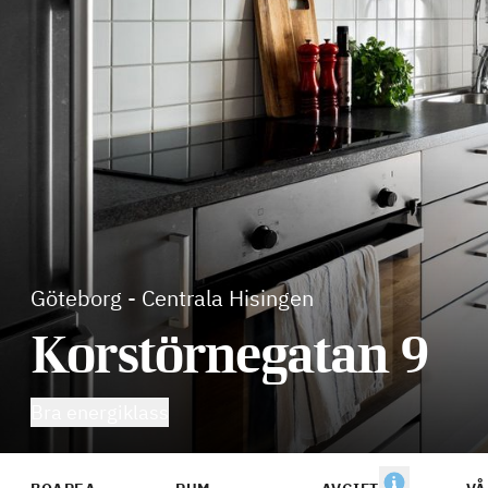
Göteborg
-
Centrala Hisingen
Korstörnegatan 9
Bra energiklass