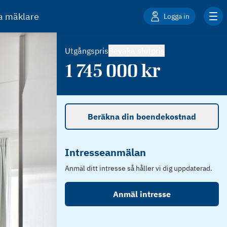
ta mäklare
Logga in
Utgångspris
Bevaka slutpris
1 745 000
kr
Beräkna din boendekostnad
Intresseanmälan
Anmäl ditt intresse så håller vi dig uppdaterad.
Anmäl intresse