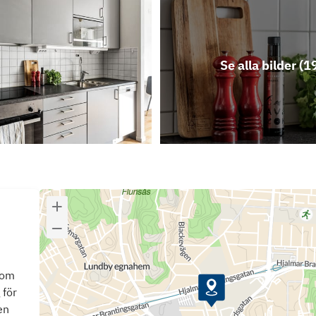
Se alla bilder (
1
som
 för
en