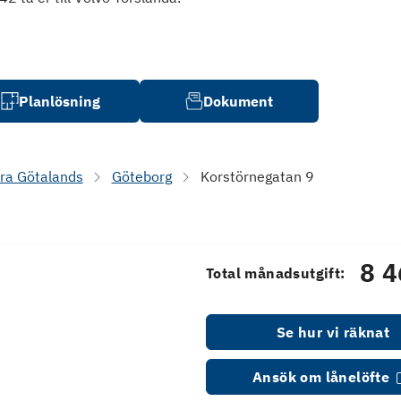
Planlösning
Dokument
ra Götalands
Göteborg
Korstörnegatan 9
8 4
Total månadsutgift:
Se hur vi räknat
Ansök om lånelöfte