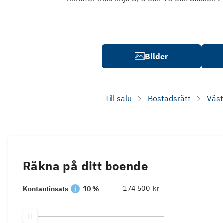
Bilder
Till salu
Bostadsrätt
Väst
Räkna på ditt boende
kr
Kontantinsats
10 %