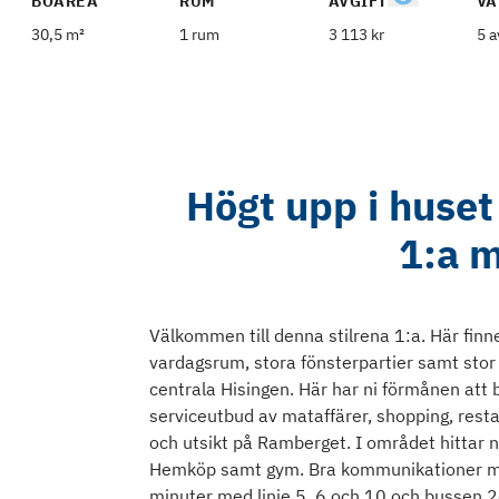
BOAREA
RUM
AVGIFT
VÅ
30,5 m²
1 rum
3 113 kr
5 a
Högt upp i huset 
1:a 
Välkommen till denna stilrena 1:a. Här finne
vardagsrum, stora fönsterpartier samt stor
centrala Hisingen. Här har ni förmånen at
serviceutbud av mataffärer, shopping, res
och utsikt på Ramberget. I området hittar 
Hemköp samt gym. Bra kommunikationer med 
minuter med linje 5, 6 och 10 och bussen 24