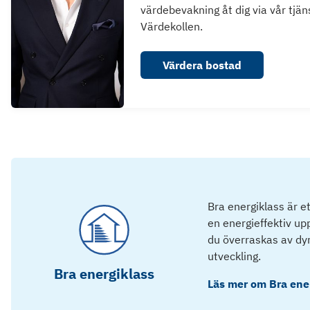
värdebevakning åt dig via vår tjän
Värdekollen.
Värdera bostad
Bra energiklass är e
en energieffektiv u
du överraskas av dyra
utveckling.
Bra energiklass
Läs mer om
Bra ene