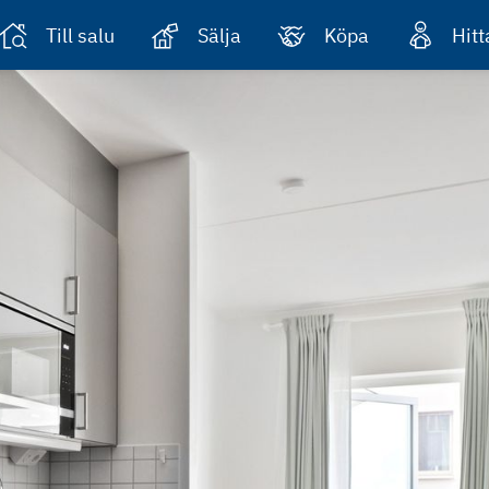
Till salu
Sälja
Köpa
Hit