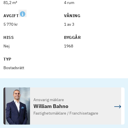
81,2 m²
4 rum
AVGIFT
VÅNING
5 770 kr
1 av 3
HISS
BYGGÅR
Nej
1968
TYP
Bostadsrätt
Ansvarig mäklare
William Bahno
Fastighetsmäklare / Franchisetagare