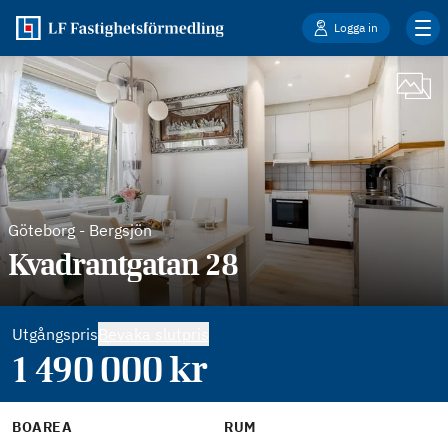
Logga in
Göteborg
-
Bergsjön
Kvadrantgatan 28
Utgångspris
Bevaka slutpris
1 490 000
kr
BOAREA
RUM