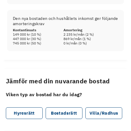
Den nya bostaden och hushållets inkomst ger följande
amorteringskrav
Kontantinsats
Amortering
149 000 kr
(
10
%)
2 235 kr
/mån (
2
%)
447 000 kr
(
30
%)
869 kr
/mån (
1
%)
745 000 kr
(
50
%)
0 kr
/mån (
0
%)
Jämför med din nuvarande bostad
Viken typ av bostad har du idag?
Hyresrätt
Bostadsrätt
Villa/Radhus