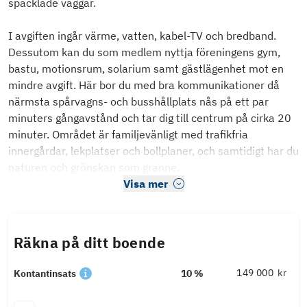
spacklade väggar.
I avgiften ingår värme, vatten, kabel-TV och bredband.
Dessutom kan du som medlem nyttja föreningens gym,
bastu, motionsrum, solarium samt gästlägenhet mot en
mindre avgift. Här bor du med bra kommunikationer då
närmsta spårvagns- och busshållplats nås på ett par
minuters gångavstånd och tar dig till centrum på cirka 20
minuter. Området är familjevänligt med trafikfria
innergårdar, lekplatser och bollplaner, och samtidigt har du
naturen och grönskan som granne.
Visa mer
Räkna på ditt boende
kr
Kontantinsats
10 %