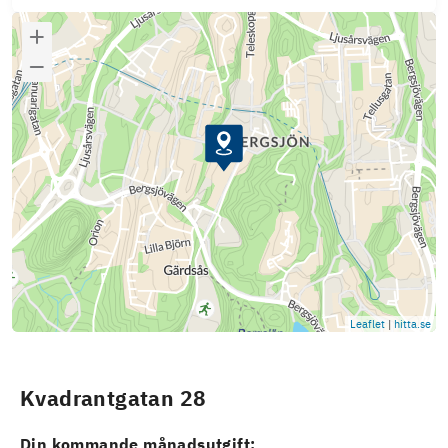
Leaflet
|
hitta.se
Kvadrantgatan 28
Din kommande månadsutgift: