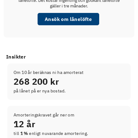
lånelöfte. Det kostar ingenting och godkänt lånelöfte
gäller i tre månader.
Ansök om lånelöfte
Insikter
Om 10 år beräknas ni ha amorterat
268 200 kr
på lånet på er nya bostad.
Amorteringskravet går ner om
12 år
till
1 %
enligt nuvarande amortering.