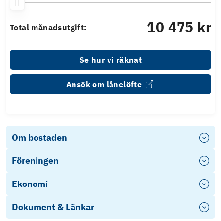
10 475 kr
Total månadsutgift:
Se hur vi räknat
Ansök om lånelöfte
Om bostaden
Föreningen
Ekonomi
Dokument & Länkar