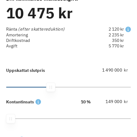
10 475 kr
Ränta
(efter skattereduktion)
2 120 kr
Amortering
2 235 kr
Driftkostnad
350 kr
Avgift
5 770 kr
kr
Uppskattat slutpris
kr
Kontantinsats
10 %