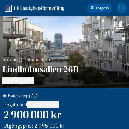
Logga in
Göteborg
-
Lindholmen
Lindholmsallén 26B
Bra energiklass
Budgivning pågår
Högsta bud
Bevaka slutpris
2 900 000
kr
Utgångspris:
2 995 000
kr