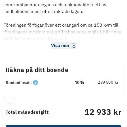
som kombinerar elegans och funktionalitet i ett av
Lindholmens mest eftertraktade lägen.
Föreningen förfogar över ett orangeri om ca 153 kvm till
föreningens medlemmar att träffas och umgås i, här finns
både kök och matsal. Denna ka
Visa mer
Räkna på ditt boende
kr
Kontantinsats
10 %
12 933 kr
Total månadsutgift: