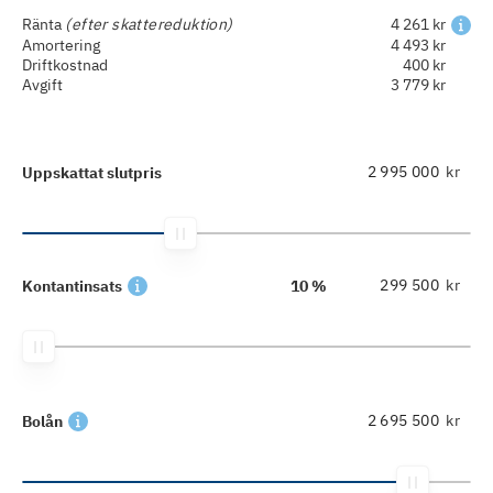
Ränta
(efter skattereduktion)
4 261 kr
Amortering
4 493 kr
Driftkostnad
400 kr
Avgift
3 779 kr
kr
Uppskattat slutpris
kr
Kontantinsats
10 %
kr
Bolån