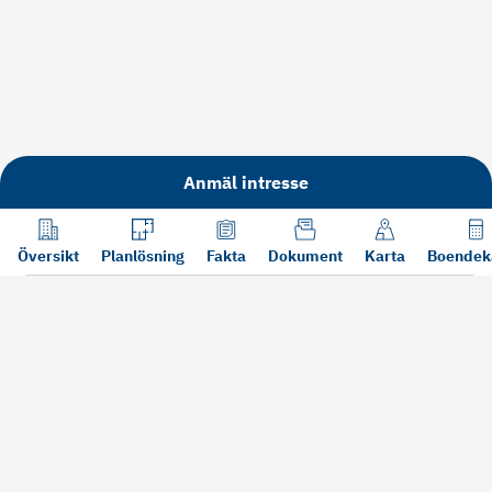
Anmäl intresse
Översikt
Planlösning
Fakta
Dokument
Karta
Boendek
Läs mer