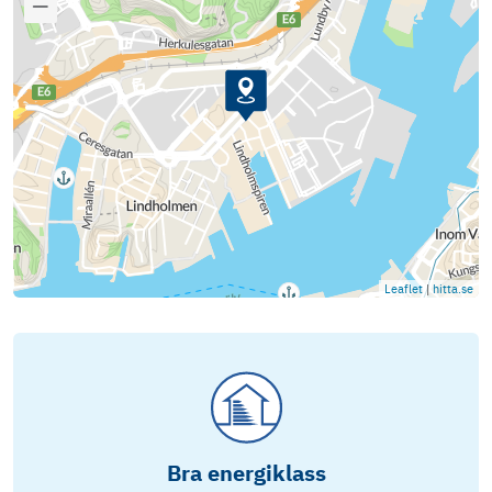
Leaflet
|
hitta.se
Bra energiklass