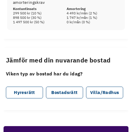
amorteringskrav
Kontantinsats
Amortering
299 500 kr
(
10
%)
4 493 kr
/mån (
2
%)
898 500 kr
(
30
%)
1 747 kr
/mån (
1
%)
1 497 500 kr
(
50
%)
0 kr
/mån (
0
%)
Jämför med din nuvarande bostad
Viken typ av bostad har du idag?
Hyresrätt
Bostadsrätt
Villa/Radhus