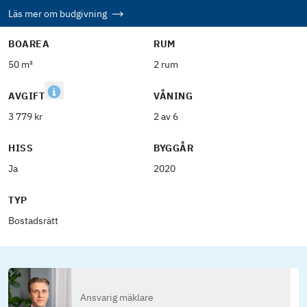
Läs mer om budgivning
BOAREA
RUM
50 m²
2 rum
AVGIFT
VÅNING
3 779 kr
2 av 6
HISS
BYGGÅR
Ja
2020
TYP
Bostadsrätt
Ansvarig mäklare