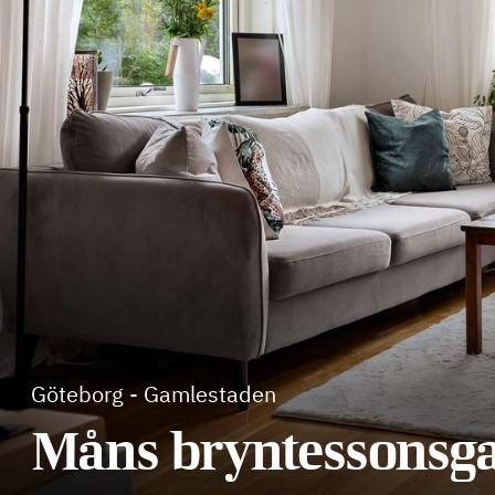
Göteborg
-
Gamlestaden
Måns bryntessonsga