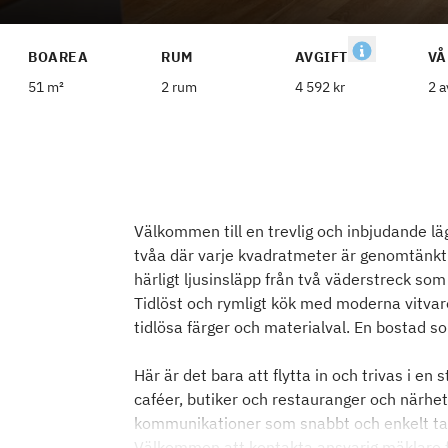
BOAREA
RUM
AVGIFT
VÅ
51 m²
2 rum
4 592 kr
2 a
Välkommen till en trevlig och inbjudande l
tvåa där varje kvadratmeter är genomtänkt. 
härligt ljusinsläpp från två väderstreck so
Tidlöst och rymligt kök med moderna vitvar
tidlösa färger och materialval. En bostad 
Här är det bara att flytta in och trivas i 
caféer, butiker och restauranger och närhet 
kommunikationer som snabbt och enkelt tar 
Välkommen att kontakta ansvarig mäklare f