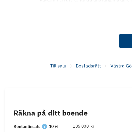
Till salu
Bostadsrätt
Västra Gö
Räkna på ditt boende
kr
Kontantinsats
10 %