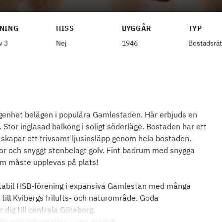
NING
HISS
BYGGÅR
TYP
v 3
Nej
1946
Bostadsrät
ägenhet belägen i populära Gamlestaden. Här erbjuds en
Stor inglasad balkong i soligt söderläge. Bostaden har ett
m skapar ett trivsamt ljusinsläpp genom hela bostaden.
or och snyggt stenbelagt golv. Fint badrum med snygga
som måste upplevas på plats!
en stabil HSB-förening i expansiva Gamlestan med många
till Kvibergs frilufts- och naturområde. Goda
dig till centrala Göteborg.
ör mer information samt möjligh