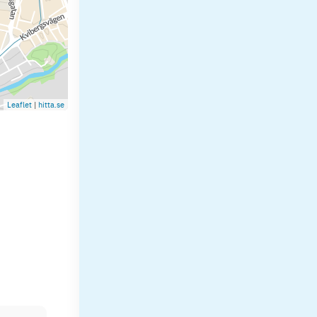
Leaflet
|
hitta.se