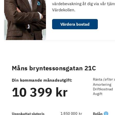
värdebevakning åt dig via vår tjän
Värdekollen.
Värdera bostad
Måns bryntessonsgatan 21C
Ränta
(efter 
Din kommande månadsutgift:
Amortering
10 399 kr
Driftkostnad
Avgift
kr
Uppskattat slutpris
Bolån