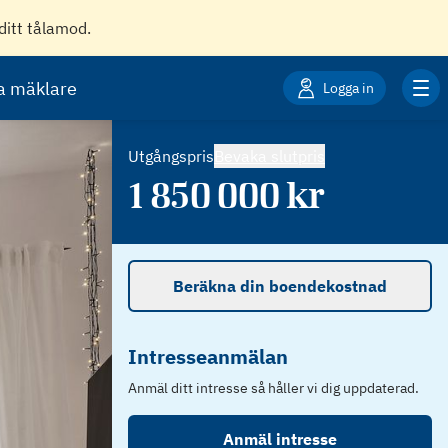
ditt tålamod.
ta mäklare
Logga in
Utgångspris
Bevaka slutpris
1 850 000
kr
Beräkna din boendekostnad
Intresseanmälan
Anmäl ditt intresse så håller vi dig uppdaterad.
Anmäl intresse