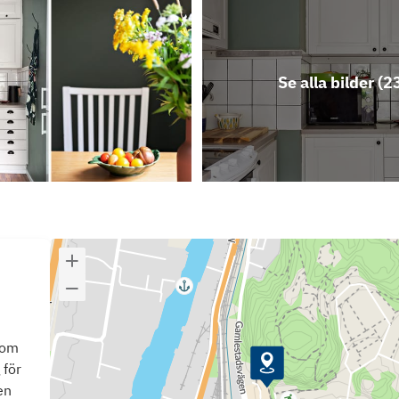
Se alla bilder (
2
som
 för
en