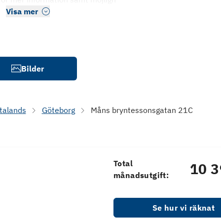
Visa mer
Bilder
talands
Göteborg
Måns bryntessonsgatan 21C
Total
10 3
månadsutgift:
Se hur vi räknat