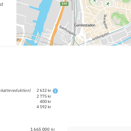
st
skattereduktion)
2 632 kr
2 775 kr
400 kr
4 592 kr
kr