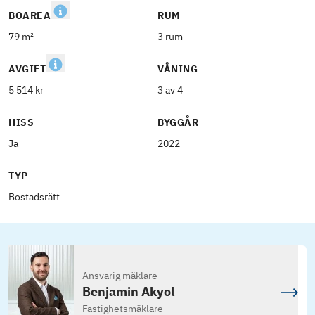
BOAREA
RUM
79 m²
3 rum
AVGIFT
VÅNING
5 514 kr
3 av 4
HISS
BYGGÅR
Ja
2022
TYP
Bostadsrätt
Ansvarig mäklare
Benjamin Akyol
Fastighetsmäklare