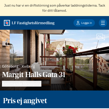
Just nu har vi en driftstörning som påverkar laddningstiderna. Tack
för ditt tålamod.
Logga in
Göteborg
-
Kviberg
Margit Halls Gata 31
Kommande försäljning
Pris ej angivet