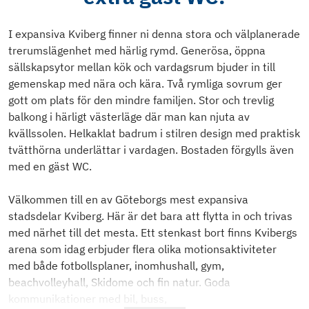
I expansiva Kviberg finner ni denna stora och välplanerade
trerumslägenhet med härlig rymd. Generösa, öppna
sällskapsytor mellan kök och vardagsrum bjuder in till
gemenskap med nära och kära. Två rymliga sovrum ger
gott om plats för den mindre familjen. Stor och trevlig
balkong i härligt västerläge där man kan njuta av
kvällssolen. Helkaklat badrum i stilren design med praktisk
tvätthörna underlättar i vardagen. Bostaden förgylls även
med en gäst WC.
Välkommen till en av Göteborgs mest expansiva
stadsdelar Kviberg. Här är det bara att flytta in och trivas
med närhet till det mesta. Ett stenkast bort finns Kvibergs
arena som idag erbjuder flera olika motionsaktiviteter
med både fotbollsplaner, inomhushall, gym,
beachvolleyhall, Skidome och fin natur. Goda
kommunikationer med bil, buss,