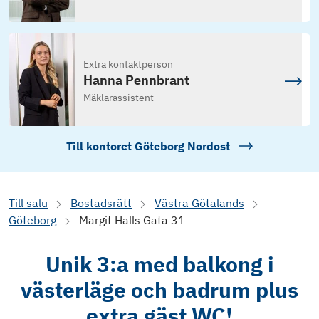
Extra kontaktperson
Hanna Pennbrant
Mäklarassistent
Till kontoret
Göteborg Nordost
Till salu
Bostadsrätt
Västra Götalands
Göteborg
Margit Halls Gata 31
Unik 3:a med balkong i
västerläge och badrum plus
extra gäst WC!