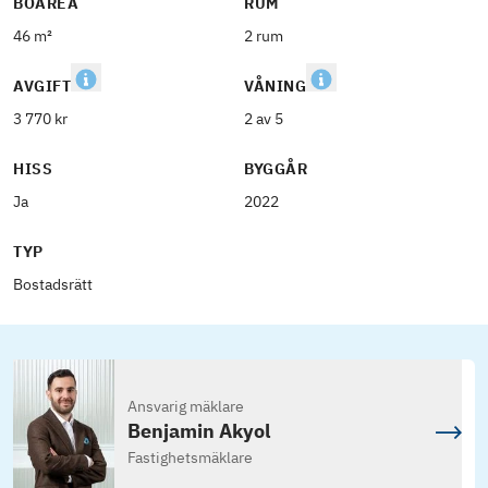
BOAREA
RUM
46 m²
2 rum
AVGIFT
VÅNING
3 770 kr
2 av 5
HISS
BYGGÅR
Ja
2022
TYP
Bostadsrätt
Ansvarig mäklare
Benjamin Akyol
Fastighetsmäklare