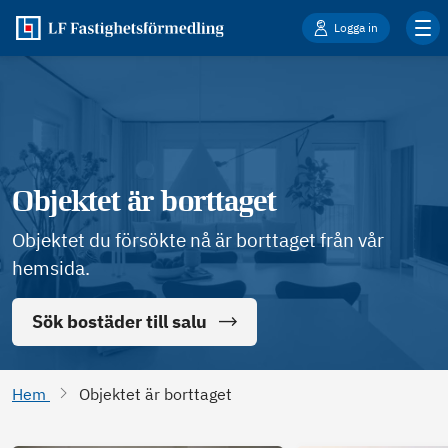
Logga in
Objektet är borttaget
Objektet du försökte nå är borttaget från vår
hemsida.
Sök bostäder till salu
Hem
Objektet är borttaget