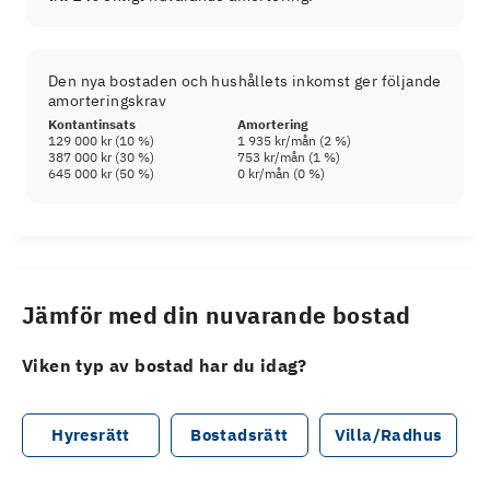
Den nya bostaden och hushållets inkomst ger följande
amorteringskrav
Kontantinsats
Amortering
129 000 kr
(
10
%)
1 935 kr
/mån (
2
%)
387 000 kr
(
30
%)
753 kr
/mån (
1
%)
645 000 kr
(
50
%)
0 kr
/mån (
0
%)
Jämför med din nuvarande bostad
Viken typ av bostad har du idag?
Hyresrätt
Bostadsrätt
Villa/Radhus