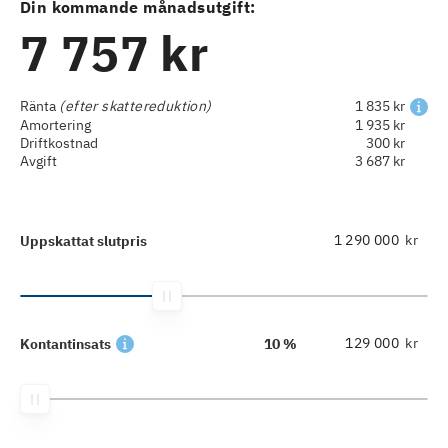
Din kommande månadsutgift:
7 757 kr
Ränta
(efter skattereduktion)
1 835 kr
Amortering
1 935 kr
Driftkostnad
300 kr
Avgift
3 687 kr
kr
Uppskattat slutpris
kr
Kontantinsats
10 %