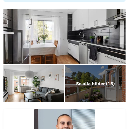
Energideklaration-1015443
Trivselregler
Stadgar
Årsredovisning-2025
Objektsbeskrivning
Se alla bilder (
15
)