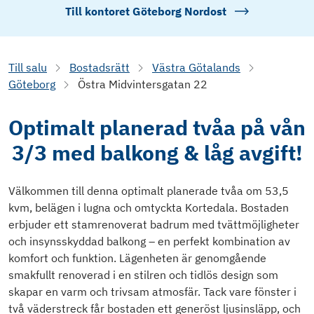
Till kontoret
Göteborg Nordost
Till salu
Bostadsrätt
Västra Götalands
Göteborg
Östra Midvintersgatan 22
Optimalt planerad tvåa på vån
3/3 med balkong & låg avgift!
Välkommen till denna optimalt planerade tvåa om 53,5
kvm, belägen i lugna och omtyckta Kortedala. Bostaden
erbjuder ett stamrenoverat badrum med tvättmöjligheter
och insynsskyddad balkong – en perfekt kombination av
komfort och funktion. Lägenheten är genomgående
smakfullt renoverad i en stilren och tidlös design som
skapar en varm och trivsam atmosfär. Tack vare fönster i
två väderstreck får bostaden ett generöst ljusinsläpp, och