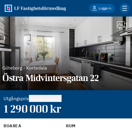
Logga in
Göteborg
-
Kortedala
Östra Midvintersgatan 22
Utgångspris
Bevaka slutpris
1 290 000
kr
BOAREA
RUM