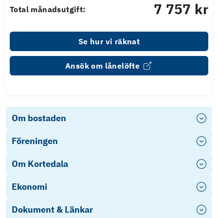
7 757 kr
Total månadsutgift:
Se hur vi räknat
Ansök om lånelöfte
Om bostaden
Föreningen
Om Kortedala
Ekonomi
Dokument & Länkar