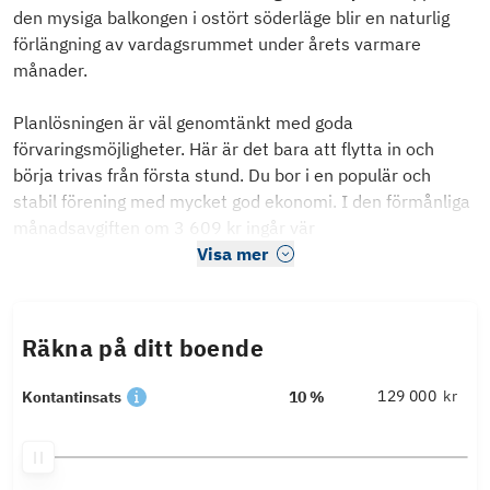
den mysiga balkongen i ostört söderläge blir en naturlig
förlängning av vardagsrummet under årets varmare
månader.
Planlösningen är väl genomtänkt med goda
förvaringsmöjligheter. Här är det bara att flytta in och
börja trivas från första stund. Du bor i en populär och
stabil förening med mycket god ekonomi. I den förmånliga
månadsavgiften om 3 609 kr ingår vär
Visa mer
Räkna på ditt boende
kr
Kontantinsats
10 %