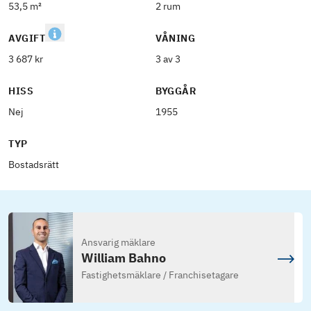
53,5 m²
2 rum
AVGIFT
VÅNING
3 687 kr
3 av 3
HISS
BYGGÅR
Nej
1955
TYP
Bostadsrätt
Ansvarig mäklare
William Bahno
Fastighetsmäklare / Franchisetagare