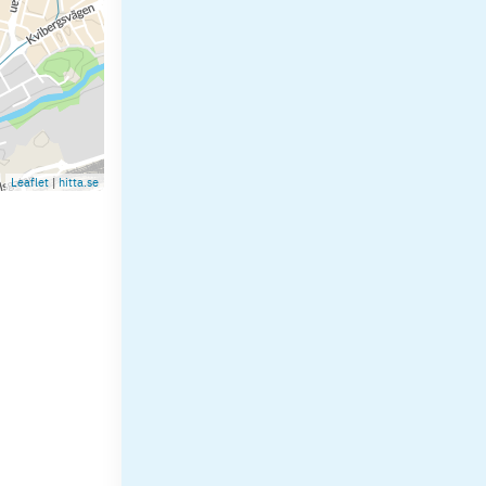
Leaflet
|
hitta.se