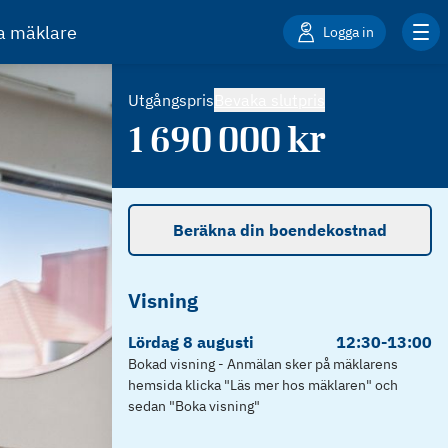
ta mäklare
Logga in
Utgångspris
Bevaka slutpris
1 690 000
kr
Beräkna din boendekostnad
Visning
Lördag
8
augusti
12:30
-
13:00
Bokad visning - Anmälan sker på mäklarens
hemsida klicka "Läs mer hos mäklaren" och
sedan "Boka visning"