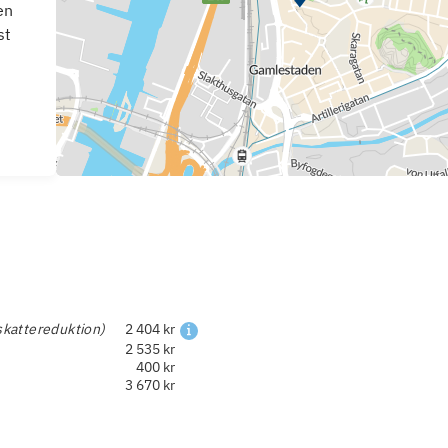
en
st
skattereduktion)
2 404 kr
2 535 kr
400 kr
3 670 kr