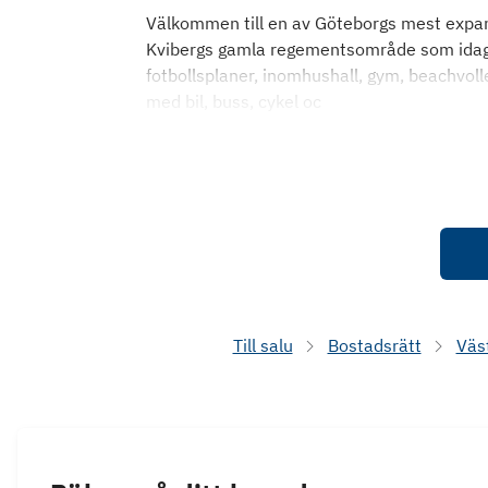
Välkommen till en av Göteborgs mest expan
Kvibergs gamla regementsområde som idag e
fotbollsplaner, inomhushall, gym, beachvoll
med bil, buss, cykel oc
Till salu
Bostadsrätt
Väs