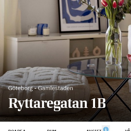
Göteborg
-
Gamlestaden
Ryttaregatan 1B