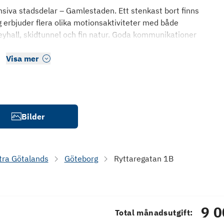
siva stadsdelar – Gamlestaden. Ett stenkast bort finns
rbjuder flera olika motionsaktiviteter med både
eyhall, skidtunnel och fin natur. Goda kommunikationer
Visa mer
Bilder
tra Götalands
Göteborg
Ryttaregatan 1B
9 0
Total månadsutgift: