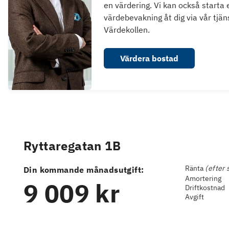
en värdering. Vi kan också starta 
värdebevakning åt dig via vår tjän
Värdekollen.
Värdera bostad
Ryttaregatan 1B
Ränta
(efter 
Din kommande månadsutgift:
Amortering
9 009 kr
Driftkostnad
Avgift