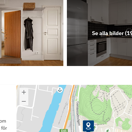
Se alla bilder (
1
som
 för