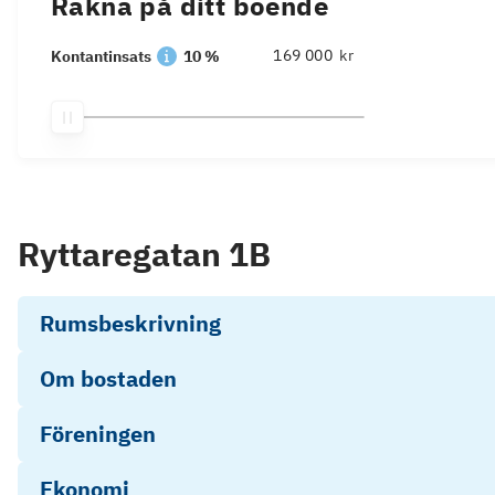
Räkna på ditt boende
kr
Kontantinsats
10 %
Ryttaregatan 1B
Rumsbeskrivning
Om bostaden
Föreningen
Ekonomi