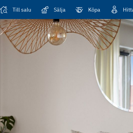
Till salu
Sälja
Köpa
Hit