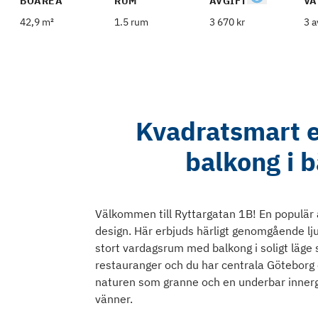
BOAREA
RUM
AVGIFT
VÅ
42,9 m²
1.5 rum
3 670 kr
3 a
Kvadratsmart e
balkong i b
Välkommen till Ryttargatan 1B! En populär a
design. Här erbjuds härligt genomgående lj
stort vardagsrum med balkong i soligt läge
restauranger och du har centrala Göteborg 
naturen som granne och en underbar innergår
vänner.