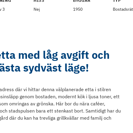
NING
HISS
BYGGÅR
TYP
v 3
Nej
1950
Bostadsrät
tta med låg avgift och
ästa sydväst läge!
dress där vi hittar denna välplanerade etta i stilren
usinsläpp genom bostaden, modernt kök i ljusa toner, ett
 som omringas av grönska. Här bor du nära caféer,
och stadspulsen bara ett stenkast bort. Samtidigt har du
d där du kan ha trevliga grillkvällar med familj och