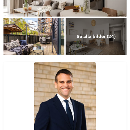
Årsredovisning 2024
Energideklaration Sg. 20,22 + ss. 1,30
Se alla bilder (
24
)
Objektsbeskrivning