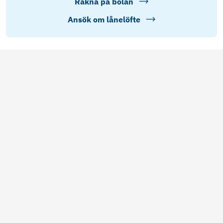
Räkna på bolån
Ansök om lånelöfte