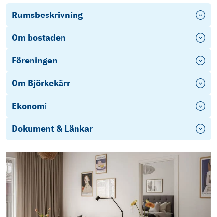
Rumsbeskrivning
Om bostaden
Föreningen
Om Björkekärr
Ekonomi
Dokument & Länkar
Stadgar 2017
Samlad PDF Års24/Stadgar/Energi
Bopärm Smörslottet