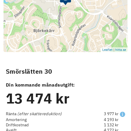
Leaflet
|
hitta.se
Smörslätten 30
Din kommande månadsutgift:
13 474 kr
Ränta
(efter skattereduktion)
3 977 kr
Amortering
4 193 kr
Driftkostnad
1 132 kr
Avgift
4 172 kr