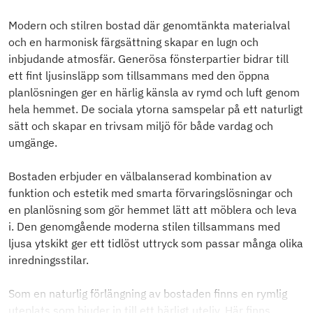
Modern och stilren bostad där genomtänkta materialval
och en harmonisk färgsättning skapar en lugn och
inbjudande atmosfär. Generösa fönsterpartier bidrar till
ett fint ljusinsläpp som tillsammans med den öppna
planlösningen ger en härlig känsla av rymd och luft genom
hela hemmet. De sociala ytorna samspelar på ett naturligt
sätt och skapar en trivsam miljö för både vardag och
umgänge.
Bostaden erbjuder en välbalanserad kombination av
funktion och estetik med smarta förvaringslösningar och
en planlösning som gör hemmet lätt att möblera och leva
i. Den genomgående moderna stilen tillsammans med
ljusa ytskikt ger ett tidlöst uttryck som passar många olika
inredningsstilar.
Som en naturlig förlängning av bostaden finns en rymlig
uteplats som bjuder in till ett härligt uteliv. Här finns