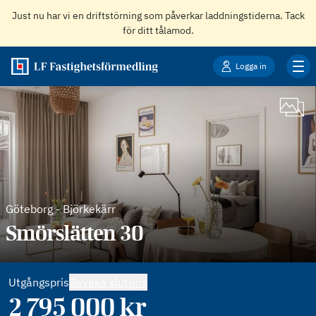
Just nu har vi en driftstörning som påverkar laddningstiderna. Tack
för ditt tålamod.
Logga in
Göteborg
-
Björkekärr
Smörslätten 30
Utgångspris
Bevaka slutpris
2 795 000
kr