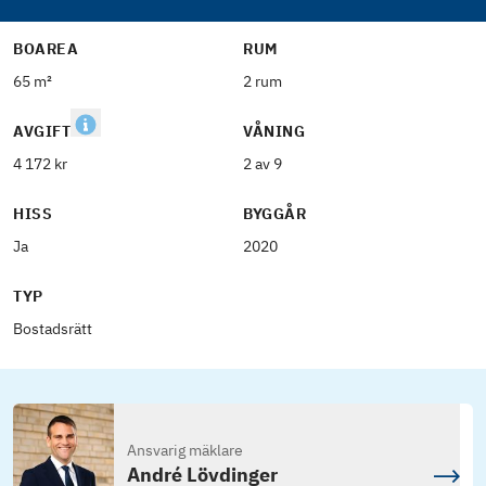
BOAREA
RUM
65 m²
2 rum
AVGIFT
VÅNING
4 172 kr
2 av 9
HISS
BYGGÅR
Ja
2020
TYP
Bostadsrätt
Ansvarig mäklare
André Lövdinger