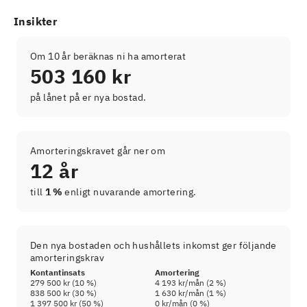
Insikter
Om 10 år beräknas ni ha amorterat
503 160 kr
på lånet på er nya bostad.
Amorteringskravet går ner om
12 år
till
1 %
enligt nuvarande amortering.
Den nya bostaden och hushållets inkomst ger följande
amorteringskrav
Kontantinsats
Amortering
279 500 kr
(
10
%)
4 193 kr
/mån (
2
%)
838 500 kr
(
30
%)
1 630 kr
/mån (
1
%)
1 397 500 kr
(
50
%)
0 kr
/mån (
0
%)