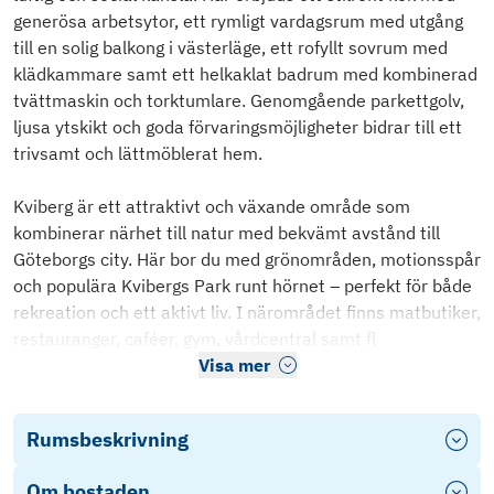
generösa arbetsytor, ett rymligt vardagsrum med utgång
till en solig balkong i västerläge, ett rofyllt sovrum med
klädkammare samt ett helkaklat badrum med kombinerad
tvättmaskin och torktumlare. Genomgående parkettgolv,
ljusa ytskikt och goda förvaringsmöjligheter bidrar till ett
trivsamt och lättmöblerat hem.
Kviberg är ett attraktivt och växande område som
kombinerar närhet till natur med bekvämt avstånd till
Göteborgs city. Här bor du med grönområden, motionsspår
och populära Kvibergs Park runt hörnet – perfekt för både
rekreation och ett aktivt liv. I närområdet finns matbutiker,
restauranger, caféer, gym, vårdcentral samt fl
Visa mer
Rumsbeskrivning
Om bostaden