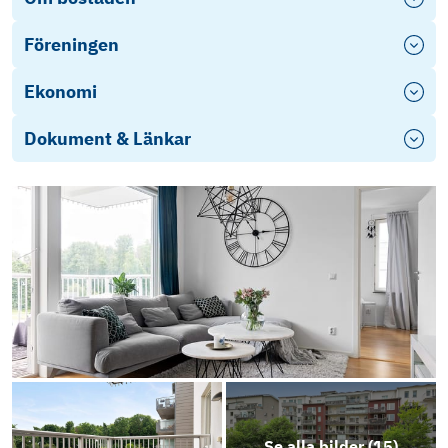
Föreningen
Ekonomi
Dokument & Länkar
Stadgar-2018-06-04
Ekonomisk plan
Energideklaration-Soldathemsgatan-20-22
Årsredovisning 2025
Photo
Play
Se alla bilder (
15
)