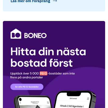
Läs mer om
Försprång