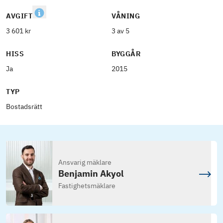
AVGIFT
VÅNING
3 601 kr
3 av 5
HISS
BYGGÅR
Ja
2015
TYP
Bostadsrätt
Ansvarig mäklare
Benjamin Akyol
Fastighetsmäklare