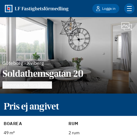
Logga in
Göteborg
-
Kviberg
Soldathemsgatan 20
Kommande försäljning
Pris ej angivet
BOAREA
RUM
49 m²
2 rum