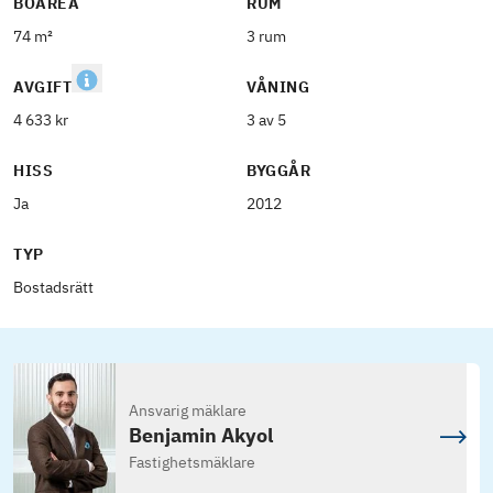
BOAREA
RUM
74 m²
3 rum
AVGIFT
VÅNING
4 633 kr
3 av 5
HISS
BYGGÅR
Ja
2012
TYP
Bostadsrätt
Ansvarig mäklare
Benjamin Akyol
Fastighetsmäklare