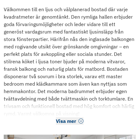
Välkommen till en ljus och välplanerad bostad där varje
kvadratmeter är genomtänkt. Den rymliga hallen erbjuder
goda förvaringsmöjligheter och leder vidare till ett
generöst vardagsrum med fantastiskt ljusinsläpp från
stora fönsterpartier. Härifrån nås den inglasade balkongen
med rogivande utsikt över grönskande omgivningar – en
perfekt plats för avkoppling eller sociala stunder. Det
stilrena köket i ljusa toner bjuder på moderna vitvaror,
fransk balkong och naturlig plats för matbord. Bostaden
disponerar två sovrum i bra storlek, varav ett master
bedroom med klädkammare som även kan nyttjas som
hemmakontor. Det moderna badrummet erbjuder egen
tvättavdelning med både tvättmaskin och torktumlare. En
trivsam och funktionell bostad med hög komfort och härlig
rymd. Varmt välkomna på visning!
Visa mer