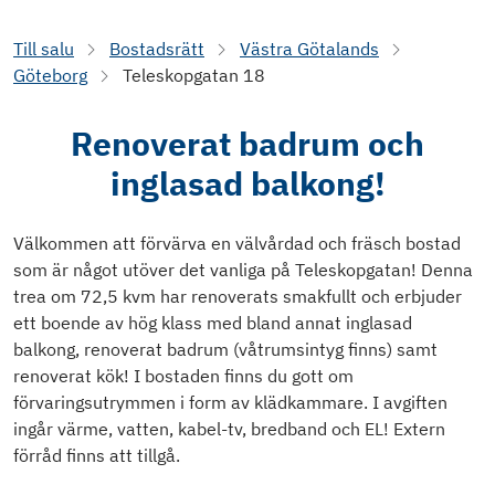
Till salu
Bostadsrätt
Västra Götalands
Göteborg
Teleskopgatan 18
Renoverat badrum och
inglasad balkong!
Välkommen att förvärva en välvårdad och fräsch bostad
som är något utöver det vanliga på Teleskopgatan! Denna
trea om 72,5 kvm har renoverats smakfullt och erbjuder
ett boende av hög klass med bland annat inglasad
balkong, renoverat badrum (våtrumsintyg finns) samt
renoverat kök! I bostaden finns du gott om
förvaringsutrymmen i form av klädkammare. I avgiften
ingår värme, vatten, kabel-tv, bredband och EL! Extern
förråd finns att tillgå.