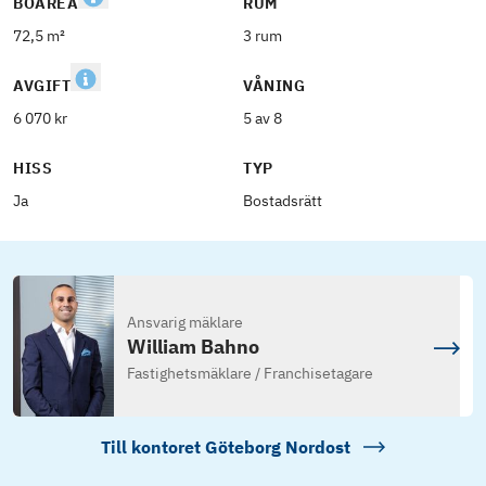
BOAREA
RUM
72,5 m²
3 rum
AVGIFT
VÅNING
6 070 kr
5 av 8
HISS
TYP
Ja
Bostadsrätt
Ansvarig mäklare
William Bahno
Fastighetsmäklare / Franchisetagare
Till kontoret
Göteborg Nordost