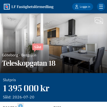
Logga in
Såld
Göteborg
-
Bergsjön
Teleskopgatan 18
Slutpris
1 395 000 kr
Såld:
2026-07-20