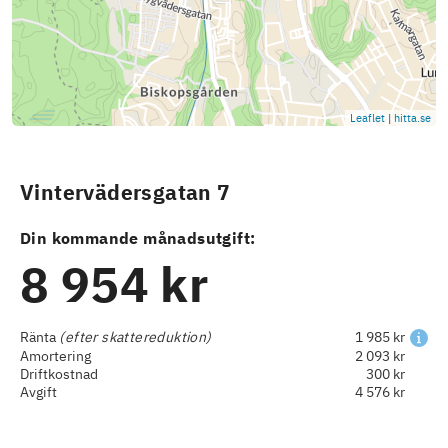
Leaflet
|
hitta.se
Vintervädersgatan 7
Din kommande månadsutgift:
8 954 kr
Ränta
(efter skattereduktion)
1 985 kr
Amortering
2 093 kr
Driftkostnad
300 kr
Avgift
4 576 kr