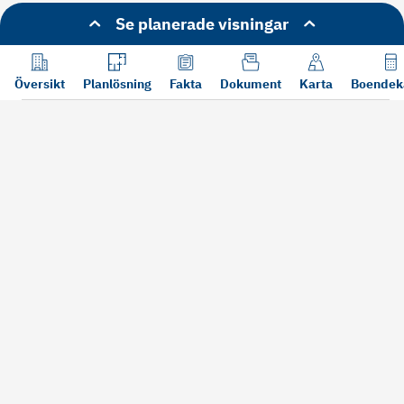
Se planerade visningar
Översikt
Planlösning
Fakta
Dokument
Karta
Boendek
Läs mer