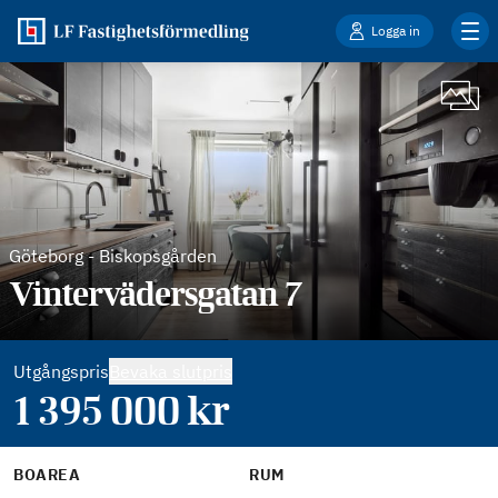
Logga in
Göteborg
-
Biskopsgården
Vintervädersgatan 7
Utgångspris
Bevaka slutpris
1 395 000
kr
BOAREA
RUM