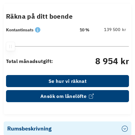
Räkna på ditt boende
kr
Kontantinsats
10 %
8 954 kr
Total månadsutgift:
Se hur vi räknat
Ansök om lånelöfte
Rumsbeskrivning