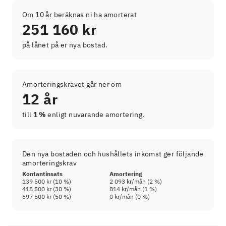
Om 10 år beräknas ni ha amorterat
251 160 kr
på lånet på er nya bostad.
Amorteringskravet går ner om
12 år
till
1 %
enligt nuvarande amortering.
Den nya bostaden och hushållets inkomst ger följande
amorteringskrav
Kontantinsats
Amortering
139 500 kr
(
10
%)
2 093 kr
/mån (
2
%)
418 500 kr
(
30
%)
814 kr
/mån (
1
%)
697 500 kr
(
50
%)
0 kr
/mån (
0
%)