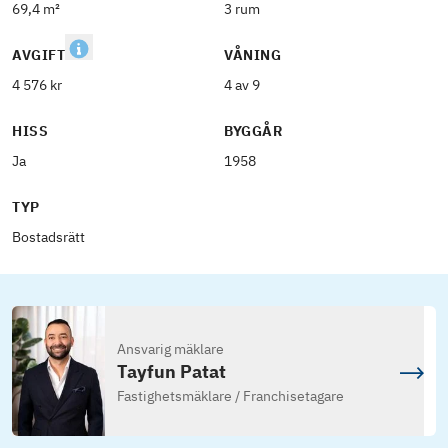
69,4 m²
3 rum
AVGIFT
VÅNING
4 576 kr
4 av 9
HISS
BYGGÅR
Ja
1958
TYP
Bostadsrätt
Ansvarig mäklare
Tayfun Patat
Fastighetsmäklare / Franchisetagare