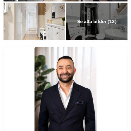
Se alla bilder (
13
)