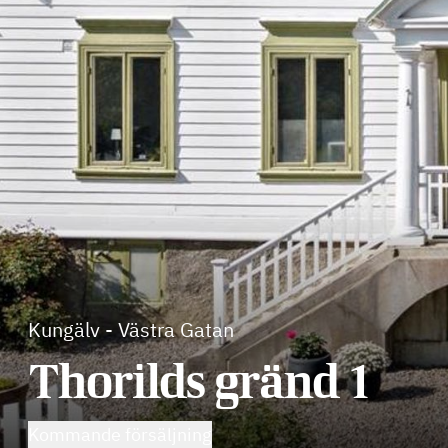
Kungälv
-
Västra Gatan
Thorilds gränd 1
Kommande försäljning