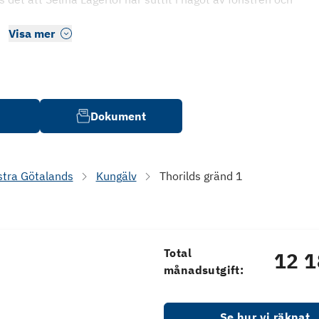
Visa mer
Dokument
stra Götalands
Kungälv
Thorilds gränd 1
Total
12 1
månadsutgift:
Se hur vi räknat