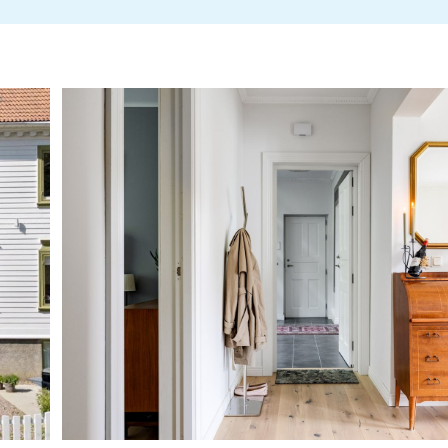
Brf Thorilds Gränd Ett, 769628-9490 - År