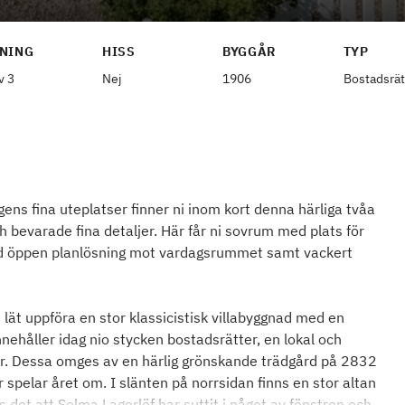
NING
HISS
BYGGÅR
TYP
v 3
Nej
1906
Bostadsrät
gens fina uteplatser finner ni inom kort denna härliga tvåa
 bevarade fina detaljer. Här får ni sovrum med plats för
d öppen planlösning mot vardagsrummet samt vackert
t uppföra en stor klassicistisk villabyggnad med en
ehåller idag nio stycken bostadsrätter, en lokal och
. Dessa omges av en härlig grönskande trädgård på 2832
 spelar året om. I slänten på norrsidan finns en stor altan
 det att Selma Lagerlöf har suttit i något av fönstren och