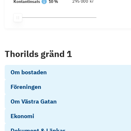
kr
Kontantinsats
10 %
Thorilds gränd 1
Om bostaden
Föreningen
Om Västra Gatan
Ekonomi
Dokument & Länkar