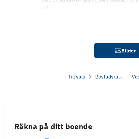
och
Bilder
Till salu
Bostadsrätt
Vä
Räkna på ditt boende