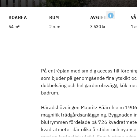
BOAREA
RUM
AVGIFT
VÅ
54 m²
2 rum
3 530 kr
1 a
På entréplan med smidig access till förenin
som bjuder på genomgående fina ytskikt och
dubbelsäng och hel garderobsvägg, kök me
badrum.
Häradshövdingen Mauritz Bäärnhielm 1906 lä
magnifik trädgårdsanläggning. Byggnaden inn
biutrymmen fördelade på 726 kvadratmeter
kvadratmeter där olika årstider och nyanser
med en fantastisk utsikt. Som kuriosa ryktas