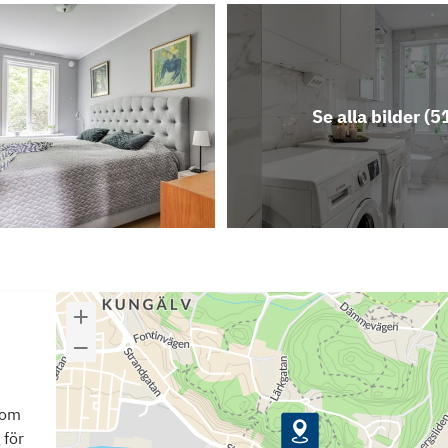
Se alla bilder (
5
som
 för