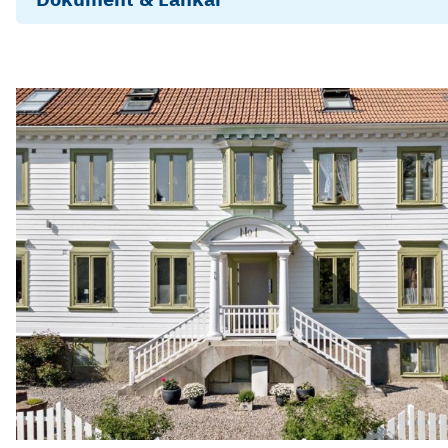
Stadgar Brf Thorilds Gränd Ett
Objektsbeskrivning