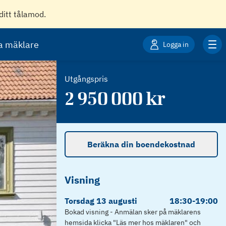
ditt tålamod.
ta mäklare
Logga in
Utgångspris
2 950 000
kr
Beräkna din boendekostnad
Visning
Torsdag
13
augusti
18:30
-
19:00
Bokad visning - Anmälan sker på mäklarens
hemsida klicka "Läs mer hos mäklaren" och