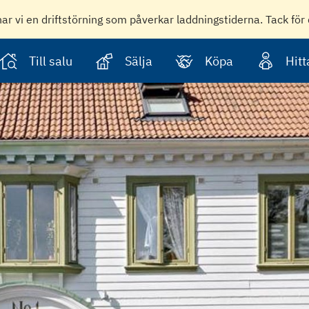
har vi en driftstörning som påverkar laddningstiderna. Tack för 
Till salu
Sälja
Köpa
Hit