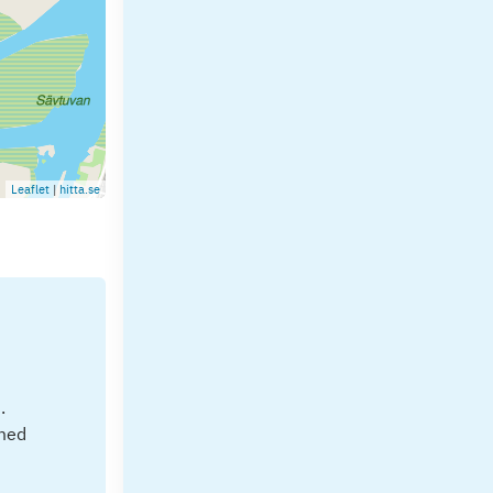
Leaflet
|
hitta.se
.
 med