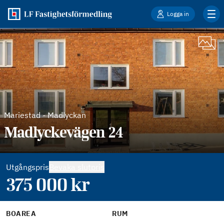
Logga in
Mariestad
-
Madlyckan
Madlyckevägen 24
Utgångspris
Bevaka slutpris
375 000
kr
BOAREA
RUM