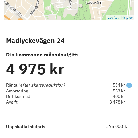
Leaflet
|
hitta.se
Madlyckevägen 24
Din kommande månadsutgift:
4 975 kr
Ränta
(efter skattereduktion)
534 kr
Amortering
563 kr
Driftkostnad
400 kr
Avgift
3 478 kr
kr
Uppskattat slutpris