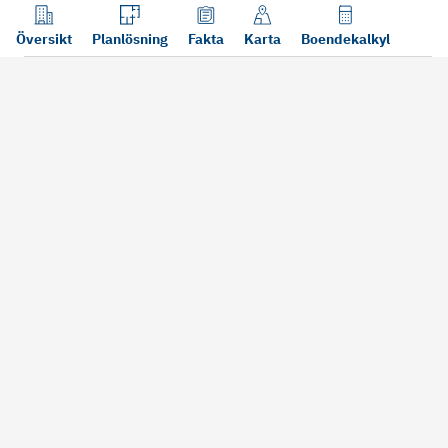
Översikt
Planlösning
Fakta
Karta
Boendekalkyl
Läs mer
Bra att tänka på vid köp
Sälj din bosta
Köper du bostad via oss kan vi
Att sälja sin bostad