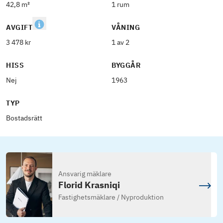
42,8 m²
1 rum
AVGIFT
VÅNING
3 478 kr
1 av 2
HISS
BYGGÅR
Nej
1963
TYP
Bostadsrätt
Ansvarig mäklare
Florid Krasniqi
Fastighetsmäklare / Nyproduktion