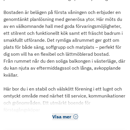
Bostaden är belägen på första våningen och erbjuder en
genomtänkt planlösning med generösa ytor. Här möts du
av en välkomnande hall med goda förvaringsmöjligheter,
ett stilrent och funktionellt kök samt ett fräscht badrum i
smakfullt utförande. Det rymliga allrummet ger gott om
plats för både säng, soffgrupp och matplats – perfekt för
dig som vill ha en flexibel och lättmöblerad bostad.
Från rummet når du den soliga balkongen i västerläge, där
du kan njuta av eftermiddagssol och långa, avkopplande
kvällar.
Här bor du i en stabil och välskött förening i ett lugnt och
omtyckt område med närhet till service, kommunikationer
och grönområden. Ett utmärkt boende för
förstagångsköpar
Visa mer