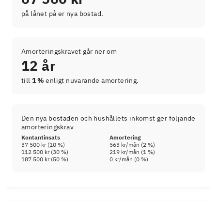
på lånet på er nya bostad.
Amorteringskravet går ner om
12 år
till
1 %
enligt nuvarande amortering.
Den nya bostaden och hushållets inkomst ger följande
amorteringskrav
Kontantinsats
Amortering
37 500 kr
(
10
%)
563 kr
/mån (
2
%)
112 500 kr
(
30
%)
219 kr
/mån (
1
%)
187 500 kr
(
50
%)
0 kr
/mån (
0
%)