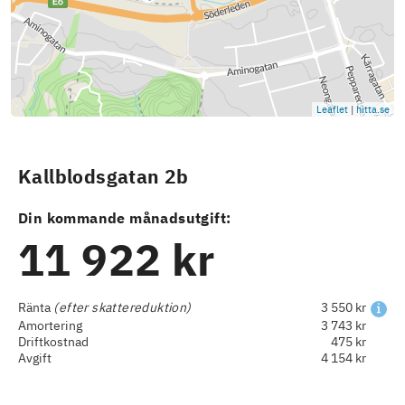
Leaflet
|
hitta.se
Kallblodsgatan 2b
Din kommande månadsutgift:
11 922 kr
Ränta
(efter skattereduktion)
3 550 kr
Amortering
3 743 kr
Driftkostnad
475 kr
Avgift
4 154 kr