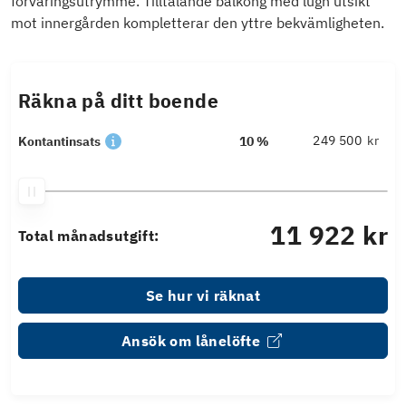
förvaringsutrymme. Tilltalande balkong med lugn utsikt
mot innergården kompletterar den yttre bekvämligheten.
Räkna på ditt boende
kr
Kontantinsats
10 %
11 922 kr
Total månadsutgift:
Se hur vi räknat
Ansök om lånelöfte