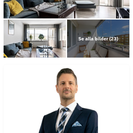
Energideklaration Kallblodsgatan 2A-B, 4A-B &
6A-B
Årsredovisning 2024
Se alla bilder (
23
)
Energideklaration Varmblodsgatan 2A-C & 4A-
B
Energideklaration Skrittgatan 3
Energideklaration Södra Nedanvägsgatan 22A-
C & Varmblodsgatan 1A-B
Årsredovisning 2025