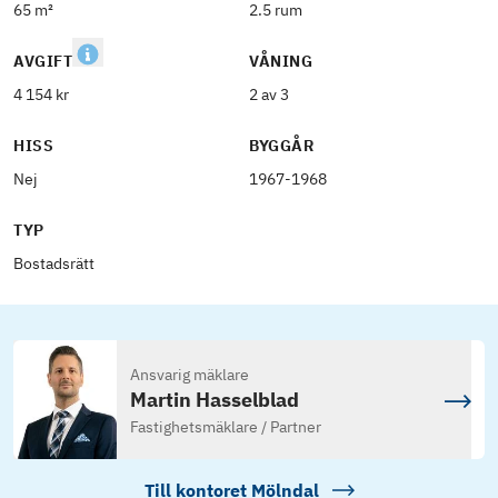
65 m²
2.5 rum
AVGIFT
VÅNING
4 154 kr
2 av 3
HISS
BYGGÅR
Nej
1967-1968
TYP
Bostadsrätt
Ansvarig mäklare
Martin Hasselblad
Fastighetsmäklare / Partner
Till kontoret
Mölndal