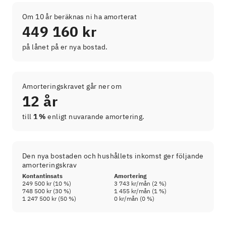
Om 10 år beräknas ni ha amorterat
449 160 kr
på lånet på er nya bostad.
Amorteringskravet går ner om
12 år
till
1 %
enligt nuvarande amortering.
Den nya bostaden och hushållets inkomst ger följande
amorteringskrav
Kontantinsats
Amortering
249 500 kr
(
10
%)
3 743 kr
/mån (
2
%)
748 500 kr
(
30
%)
1 455 kr
/mån (
1
%)
1 247 500 kr
(
50
%)
0 kr
/mån (
0
%)