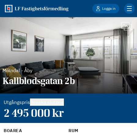
Logga in
Mölndal
-
Åby
Kallblodsgatan 2b
Utgångspris
Bevaka slutpris
2 495 000
kr
BOAREA
RUM