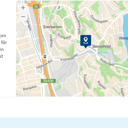
som
 för
en
st