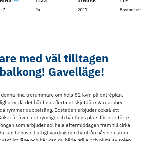
NING
HISS
BYGGÅR
TYP
v 7
Ja
2017
Bostadsrät
re med väl tilltagen
 balkong! Gavelläge!
 denna fina trerummare om hela 82 kvm på entréplan.
gheter då det här finns flertalet skjutdörrsgarderober.
åda rymmer dubbelsäng. Bostaden erbjuder också ett
ket är även det rymligt och här finns plats för ett större
ongen som erbjuder sol hela eftermiddagen fram till cirka
g du kan behöva. Luftigt vardagsrum härifrån nås den stora
dvästligt läge och här kan du både grilla och njuta av solen.