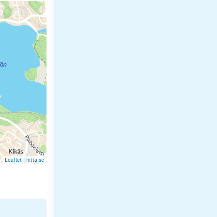
Leaflet
|
hitta.se