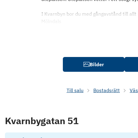
I Kvarnbyn bor du med gångavstånd till all
Mölndals
Bilder
Till salu
Bostadsrätt
Väs
Kvarnbygatan 51