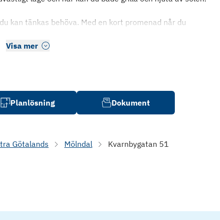
t du kan tänkas behöva. Med en kort promenad når du
Visa mer
Planlösning
Dokument
tra Götalands
Mölndal
Kvarnbygatan 51