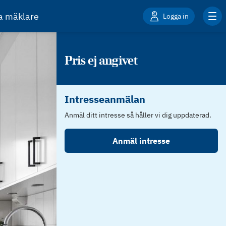
ta mäklare
Logga in
Pris ej angivet
Intresseanmälan
Anmäl ditt intresse så håller vi dig uppdaterad.
Anmäl intresse