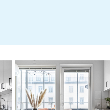
Energideklaration Kvarnbygatan 45, 47, 49 & 51
Stadgar