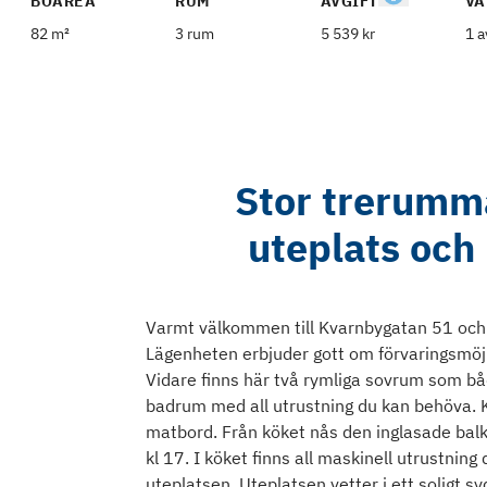
BOAREA
RUM
AVGIFT
VÅ
82 m²
3 rum
5 539 kr
1 a
Stor trerumma
uteplats och
Varmt välkommen till Kvarnbygatan 51 och
Lägenheten erbjuder gott om förvaringsmöjli
Vidare finns här två rymliga sovrum som b
badrum med all utrustning du kan behöva. Kö
matbord. Från köket nås den inglasade balk
kl 17. I köket finns all maskinell utrustnin
uteplatsen. Uteplatsen vetter i ett soligt sy