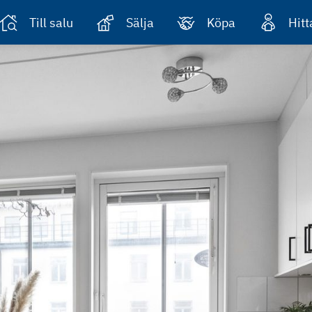
Till salu
Sälja
Köpa
Hit