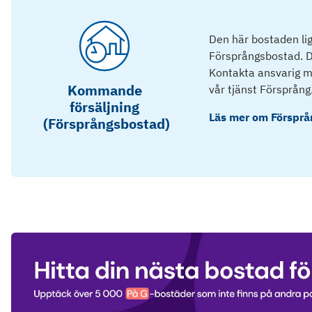
Den här bostaden lig
Försprångsbostad. D
Kontakta ansvarig mä
Kommande
vår tjänst Försprång
försäljning
Läs mer om
Försprå
(Försprångsbostad)