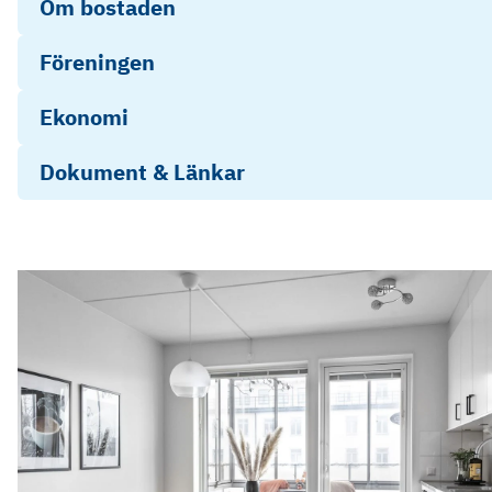
Om bostaden
Föreningen
Ekonomi
Dokument & Länkar
Energideklaration Kvarnbygatan 39
Energideklaration Kvarnbygatan 37
Årsredovisning 2024