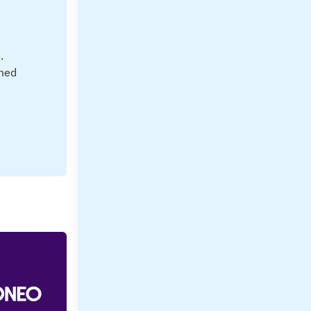
.
 med