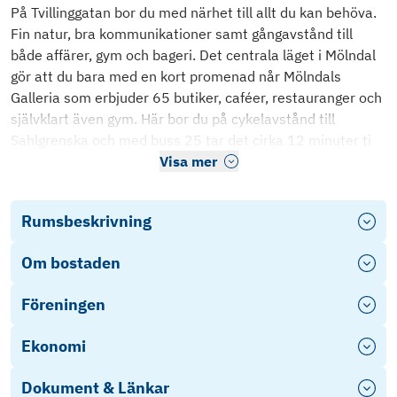
På Tvillinggatan bor du med närhet till allt du kan behöva.
Fin natur, bra kommunikationer samt gångavstånd till
både affärer, gym och bageri. Det centrala läget i Mölndal
gör att du bara med en kort promenad når Mölndals
Galleria som erbjuder 65 butiker, caféer, restauranger och
självklart även gym. Här bor du på cykelavstånd till
Sahlgrenska och med buss 25 tar det cirka 12 minuter ti
Visa mer
Rumsbeskrivning
Om bostaden
Föreningen
Ekonomi
Dokument & Länkar