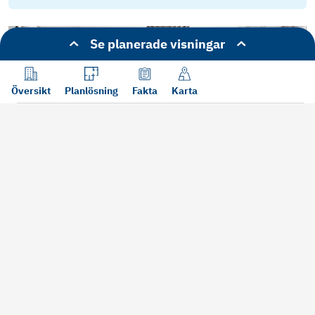
Energideklaration Tvillinggatan 3A-C
Se planerade visningar
Energideklaration Lammevallsgatan 44A-B
Översikt
Planlösning
Fakta
Karta
Energideklaration Stenbrogatan 4A-C
Energideklaration Stenbrogatan 2A-E
Energideklaration Tvillinggatan 1A-C
Se alla bilder (
15
)
Stadgar
Årsredovisning 2024