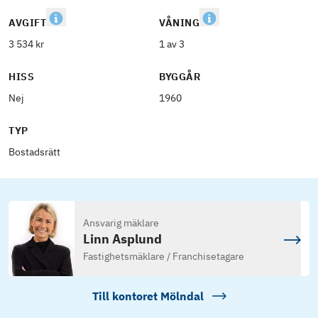
AVGIFT
VÅNING
3 534 kr
1 av 3
HISS
BYGGÅR
Nej
1960
TYP
Bostadsrätt
Ansvarig mäklare
Linn Asplund
Fastighetsmäklare / Franchisetagare
Till kontoret
Mölndal