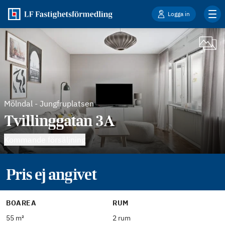
Logga in
Mölndal
-
Jungfruplatsen
Tvillinggatan 3A
Kommande försäljning
Pris ej angivet
BOAREA
RUM
55 m²
2 rum