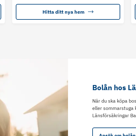
Hitta ditt nya hem
Bolån hos L
När du ska köpa bos
eller sommarstuga 
Länsförsäkringar Ba
Ansök om bolån