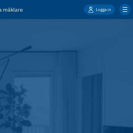
ta mäklare
Logga in