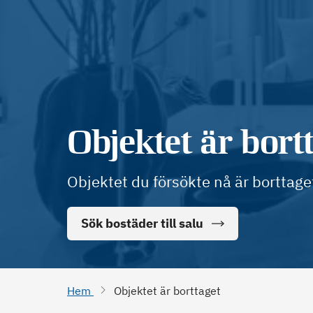
Objektet är bort
Objektet du försökte nå är borttage
Sök bostäder till salu
Hem
Objektet är borttaget