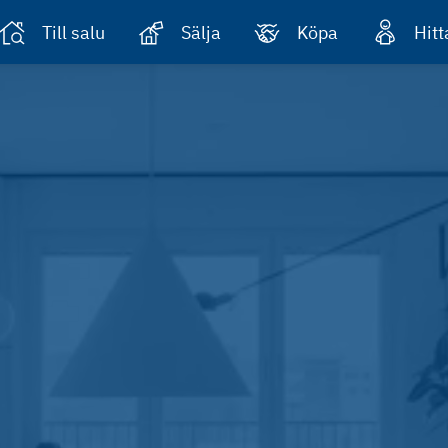
Till salu
Sälja
Köpa
Hit