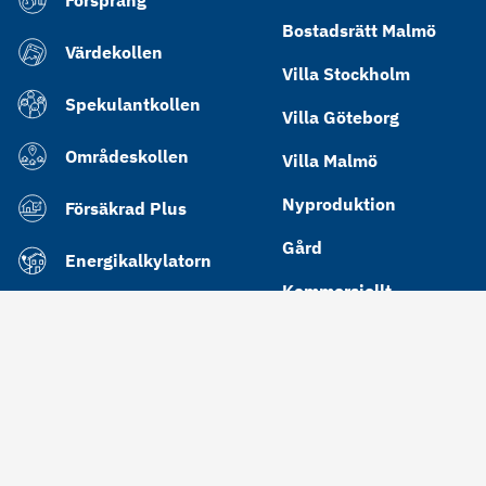
Bostadsrätt Malmö
Värdekollen
Villa Stockholm
Spekulantkollen
Villa Göteborg
Områdeskollen
Villa Malmö
Nyproduktion
Försäkrad Plus
Gård
Energikalkylatorn
Kommersiellt
Bra energiklass
Cookies
Integritetspolicy
Användarvillkor