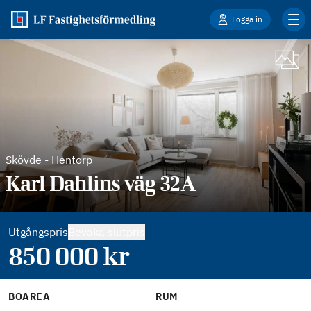
Logga in
Skövde
-
Hentorp
Karl Dahlins väg 32A
Utgångspris
Bevaka slutpris
850 000
kr
BOAREA
RUM