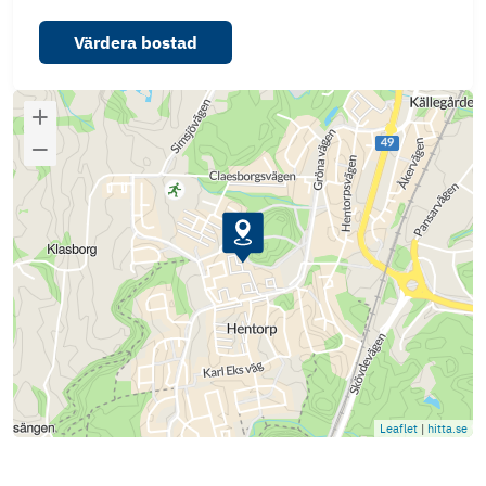
Värdera bostad
Leaflet
|
hitta.se