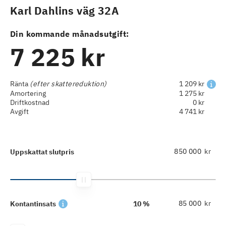
Karl Dahlins väg 32A
Din kommande månadsutgift:
7 225 kr
Ränta
(efter skattereduktion)
1 209 kr
Amortering
1 275 kr
Driftkostnad
0 kr
Avgift
4 741 kr
kr
Uppskattat slutpris
kr
Kontantinsats
10 %