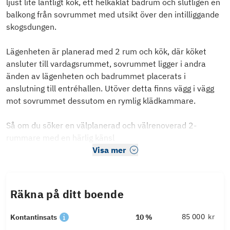
ljust lite lantligt kök, ett helkaklat badrum och slutligen en
balkong från sovrummet med utsikt över den intilliggande
skogsdungen.
Lägenheten är planerad med 2 rum och kök, där köket
ansluter till vardagsrummet, sovrummet ligger i andra
änden av lägenheten och badrummet placerats i
anslutning till entréhallen. Utöver detta finns vägg i vägg
mot sovrummet dessutom en rymlig klädkammare.
Så om du söker en välplanerad och välrenoverad 2-
rummare med en härlig känsl
Visa mer
Räkna på ditt boende
kr
Kontantinsats
10 %