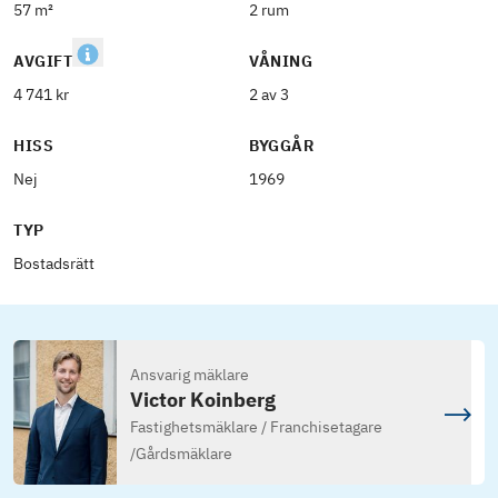
57 m²
2 rum
AVGIFT
VÅNING
4 741 kr
2 av 3
HISS
BYGGÅR
Nej
1969
TYP
Bostadsrätt
Ansvarig mäklare
Victor Koinberg
Fastighetsmäklare / Franchisetagare
/
Gårdsmäklare