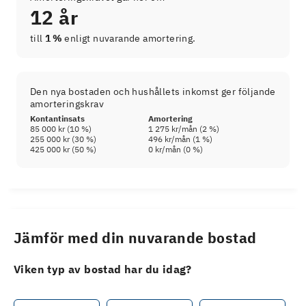
12 år
till
1 %
enligt nuvarande amortering.
Den nya bostaden och hushållets inkomst ger följande
amorteringskrav
Kontantinsats
Amortering
85 000 kr
(
10
%)
1 275 kr
/mån (
2
%)
255 000 kr
(
30
%)
496 kr
/mån (
1
%)
425 000 kr
(
50
%)
0 kr
/mån (
0
%)
Jämför med din nuvarande bostad
Viken typ av bostad har du idag?