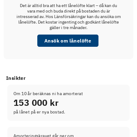
Det är alltid bra att ha ett lånelöfte klart – då kan du
vara med och buda direkt på bostaden du är
intresserad av. Hos Länsförsäkringar kan du ansöka om
lånelöfte. Det kostar ingenting och godkänt lånelöfte
gäller i tre månader.
Ansök om lånelöfte
Insikter
Om 10 år beräknas ni ha amorterat
153 000 kr
på lånet på er nya bostad.
Amorteringskravet går ner om