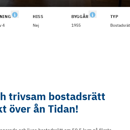
NING
HISS
BYGGÅR
TYP
v 4
Nej
1955
Bostadsrät
h trivsam bostadsrätt
t över ån Tidan!