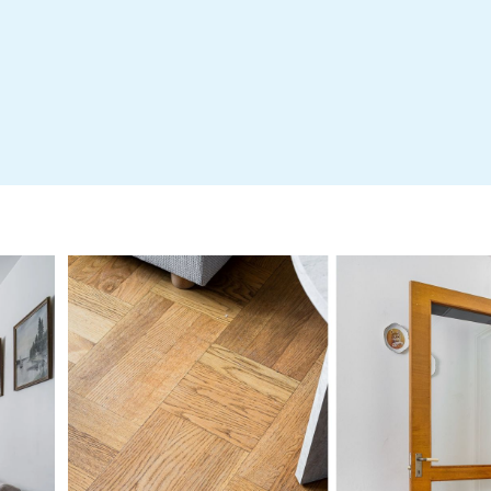
Infoblad: Undersökningsplikt
Energideklaration Östra Drottningvägen Brf Klipp
Årsredovisning-HSB Brf Klippan 2025