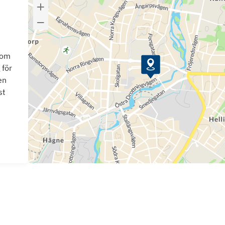
som
 för
en
st