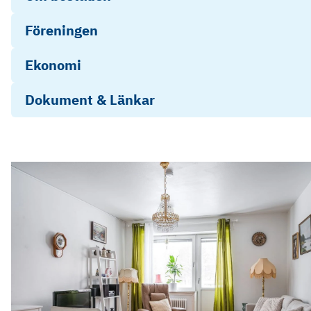
Föreningen
Ekonomi
Dokument & Länkar
Energideklaration-952740
Infoblad: Fast och lös egendom
Stadgar Brf Klippan (1)