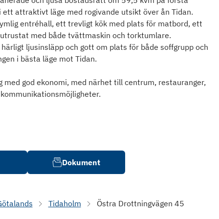
lanerade och ljusa bostadsrätt om 59,5 kvm på första
 ett attraktivt läge med rogivande utsikt över ån Tidan.
ig entréhall, ett trevligt kök med plats för matbord, ett
 utrustat med både tvättmaskin och torktumlare.
ärligt ljusinsläpp och gott om plats för både soffgrupp och
gen i bästa läge mot Tidan.
ng med god ekonomi, med närhet till centrum, restauranger,
h kommunikationsmöjligheter.
Dokument
Götalands
Tidaholm
Östra Drottningvägen 45