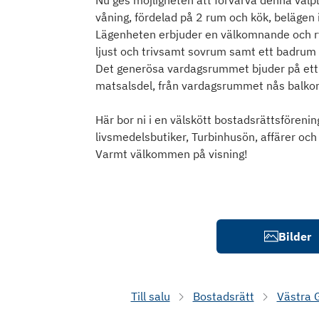
Nu ges möjligheten att förvärva denna välp
våning, fördelad på 2 rum och kök, belägen i
Lägenheten erbjuder en välkomnande och ryml
ljust och trivsamt sovrum samt ett badrum
Det generösa vardagsrummet bjuder på ett h
matsalsdel, från vardagsrummet nås balkon
Här bor ni i en välskött bostadsrättsföreni
livsmedelsbutiker, Turbinhusön, affärer oc
Varmt välkommen på visning!
Bilder
Till salu
Bostadsrätt
Västra 