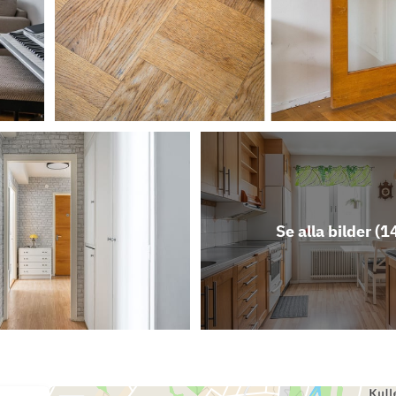
Se alla bilder (
1