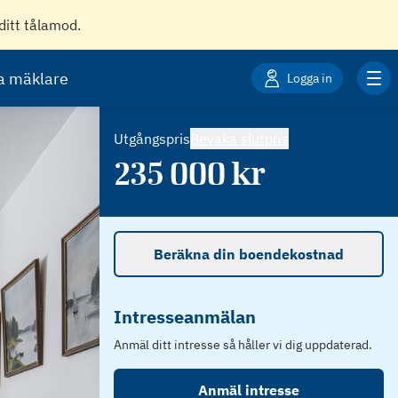
ditt tålamod.
ta mäklare
Logga in
Utgångspris
Bevaka slutpris
235 000
kr
Beräkna din boendekostnad
Intresseanmälan
Anmäl ditt intresse så håller vi dig uppdaterad.
Anmäl intresse