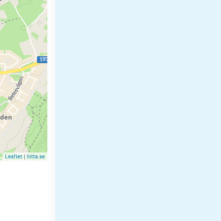
Leaflet
|
hitta.se