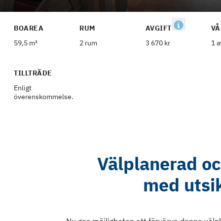
BOAREA
RUM
AVGIFT
VÅ
59,5 m²
2 rum
3 670 kr
1 a
TILLTRÄDE
Enligt
överenskommelse.
Välplanerad oc
med utsik