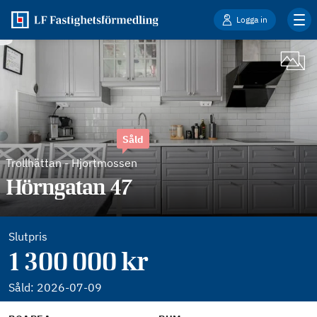
Logga in
Såld
Trollhättan
-
Hjortmossen
Hörngatan 47
Slutpris
1 300 000 kr
Såld:
2026-07-09