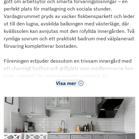
gott om arbetsytor och smarta förvaringslösningar – en
perfekt plats för matlagning och sociala stunder.
Vardagsrummet pryds av vacker fiskbensparkett och leder
ut till den lugna, avskilda balkongen med västerläge, där
kvällssolen kan avnjutas mot den rofyllda innergården. Två
rymliga sovrum och ett praktiskt badrum med välplanerad
förvaring kompletterar bostaden.
Föreningen erbjuder dessutom en trivsam innergård med
ett charmigt lusthus och grillplats som medlemmarna kan
boka – perfekt för sociala stunder utomhus. Bo
Visa mer