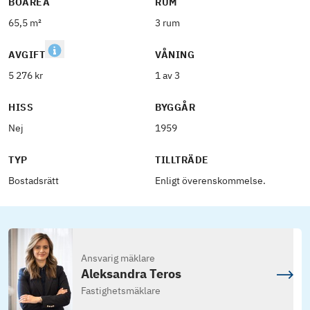
BOAREA
RUM
65,5 m²
3 rum
AVGIFT
VÅNING
5 276 kr
1 av 3
HISS
BYGGÅR
Nej
1959
TYP
TILLTRÄDE
Bostadsrätt
Enligt överenskommelse.
Ansvarig mäklare
Aleksandra Teros
Fastighetsmäklare