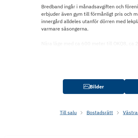
Bredband ingår i månadsavgiften och föreni
erbjuder även gym till förmånligt pris och 
innergård alldeles utanför dörren med lekpl
varmare säsongerna.
Nära läge med ca 600 meter till OKQ8, ca 2 
Bilder
Till salu
Bostadsrätt
Västra