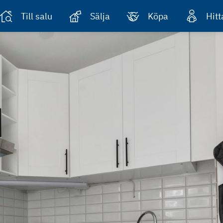
Till salu
Sälja
Köpa
Hit