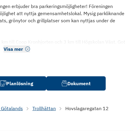
ngen erbjuder bra parkeringsmöjligheter! Föreningen
möjlighet att nyttja gemensamhetslokal. Mysig parkliknande
ats, grönytor och grillplatser som kan nyttjas under de
km till Coop Kronhjorten och 3 km till Högskolan Väst. Got
Visa mer
Planlösning
Dokument
 Götalands
Trollhättan
Hovslagaregatan 12