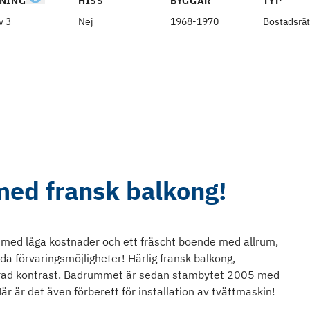
NING
HISS
BYGGÅR
TYP
v 3
Nej
1968-1970
Bostadsrät
med fransk balkong!
 med låga kostnader och ett fräscht boende med allrum,
a förvaringsmöjligheter! Härlig fransk balkong,
rad kontrast. Badrummet är sedan stambytet 2005 med
 är det även förberett för installation av tvättmaskin!