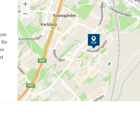
som
 för
en
st