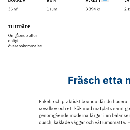
BOAREA
RUM
AVGIFT
VÅ
36 m²
1 rum
3 394 kr
2 a
TILLTRÄDE
Omgående eller
enligt
överenskommelse
Fräsch etta 
Enkelt och praktiskt boende där du huserar
sovalkov och ett kök med matplats samt god
genomgående moderna färger i en balanse
dusch, kaklade väggar och våtrumsmatta. Här