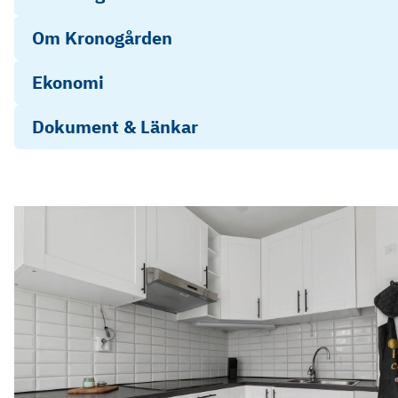
Om Kronogården
Ekonomi
Dokument & Länkar
Energideklaration - Hovslagaregatan 12
Objektsbeskrivning