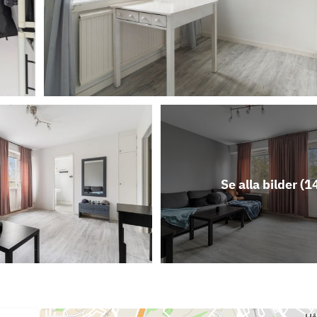
Se alla bilder (
1