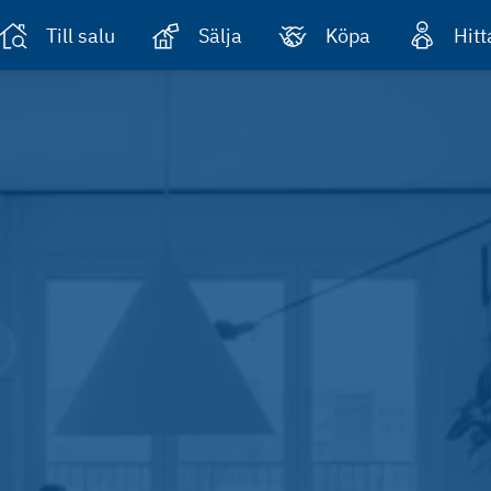
Till salu
Sälja
Köpa
Hit