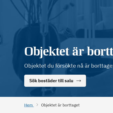
Objektet är bort
Objektet du försökte nå är borttage
Sök bostäder till salu
Hem
Objektet är borttaget