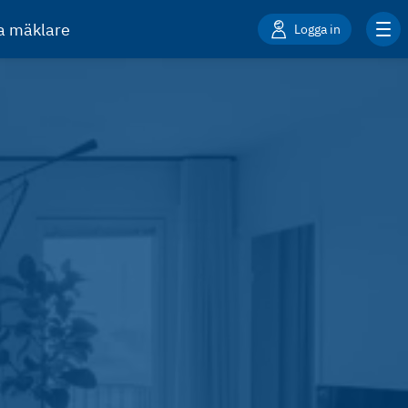
ta mäklare
Logga in