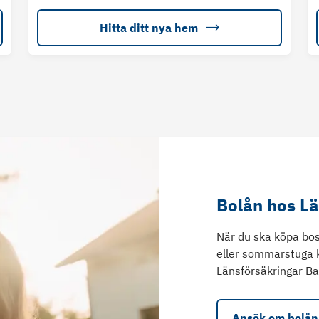
Hitta ditt nya hem
Bolån hos L
När du ska köpa bos
eller sommarstuga 
Länsförsäkringar Ba
Ansök om bolån