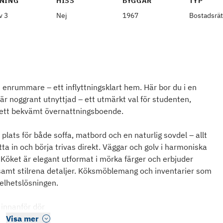
NING
HISS
BYGGÅR
TYP
v 3
Nej
1967
Bostadsrät
enrummare – ett inflyttningsklart hem. Här bor du i en
r noggrant utnyttjad – ett utmärkt val för studenten,
r ett bekvämt övernattningsboende.
plats för både soffa, matbord och en naturlig sovdel – allt
ytta in och börja trivas direkt. Väggar och golv i harmoniska
Köket är elegant utformat i mörka färger och erbjuder
 samt stilrena detaljer. Köksmöblemang och inventarier som
helhetslösningen.
 innanför dör
Visa mer