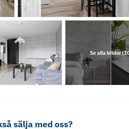
Se alla bilder (
1
ckså sälja med oss?