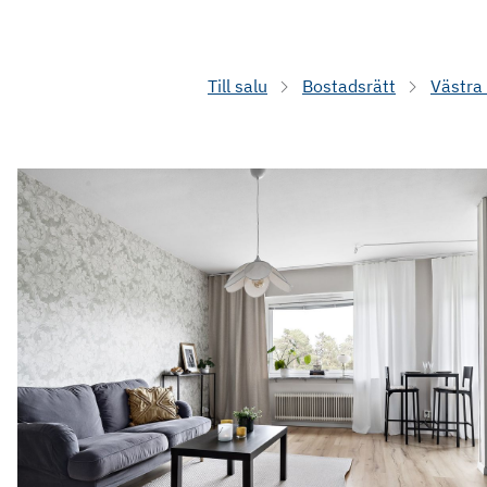
Till salu
Bostadsrätt
Västra