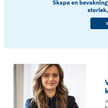
Skapa en bevakning
storlek
S
J
k