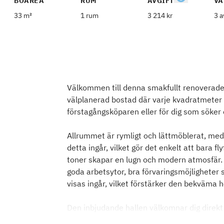
BOAREA
RUM
AVGIFT
VÅ
33 m²
1 rum
3 214 kr
3 a
Välkommen till denna smakfullt renoverade 
välplanerad bostad där varje kvadratmeter ä
förstagångsköparen eller för dig som söke
Allrummet är rymligt och lättmöblerat, med 
detta ingår, vilket gör det enkelt att bara fl
toner skapar en lugn och modern atmosfär. 
goda arbetsytor, bra förvaringsmöjligheter
visas ingår, vilket förstärker den bekväma 
Den inbjudande hallen välkomnar dig direkt