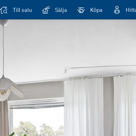
Till salu
Sälja
Köpa
Hit