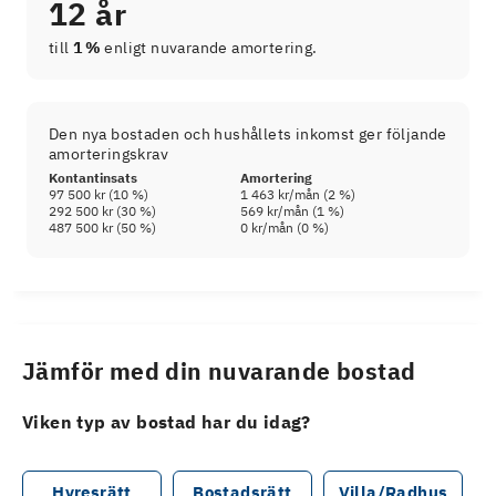
12 år
till
1 %
enligt nuvarande amortering.
Den nya bostaden och hushållets inkomst ger följande
amorteringskrav
Kontantinsats
Amortering
97 500 kr
(
10
%)
1 463 kr
/mån (
2
%)
292 500 kr
(
30
%)
569 kr
/mån (
1
%)
487 500 kr
(
50
%)
0 kr
/mån (
0
%)
Jämför med din nuvarande bostad
Viken typ av bostad har du idag?
Hyresrätt
Bostadsrätt
Villa/Radhus