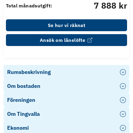
7 888 kr
Total månadsutgift:
Se hur vi räknat
Ansök om lånelöfte
Rumsbeskrivning
Om bostaden
Föreningen
Om Tingvalla
Ekonomi