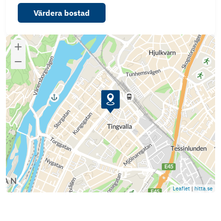
Värdera bostad
Leaflet
|
hitta.se