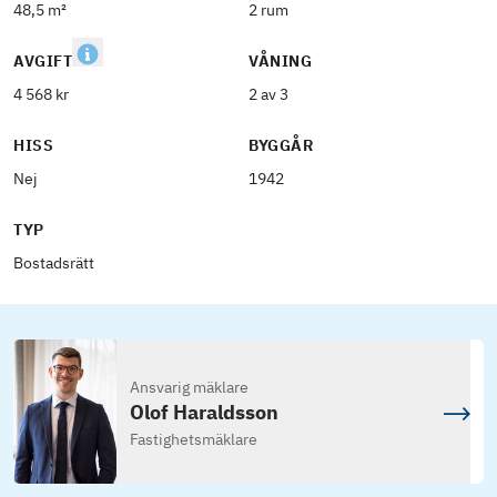
48,5 m²
2 rum
AVGIFT
VÅNING
4 568 kr
2 av 3
HISS
BYGGÅR
Nej
1942
TYP
Bostadsrätt
Ansvarig mäklare
Olof Haraldsson
Fastighetsmäklare