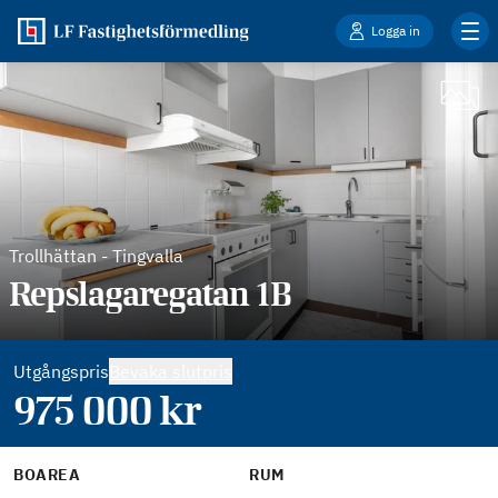
Logga in
Trollhättan
-
Tingvalla
Repslagaregatan 1B
Utgångspris
Bevaka slutpris
975 000
kr
BOAREA
RUM