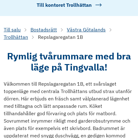
Till kontoret
Trollhättan
Till salu
Bostadsrätt
Västra Götalands
Trollhättan
Repslagaregatan 1B
Rymlig tvårummare med bra
läge på Tingvalla!
Välkommen till Repslagaregatan 1B, ett svårslaget
toppenläge med centrala Trollhättans utbud strax utanför
dörren. Här erbjuds en fräsch samt välplanerad lägenhet
med tilltagna och lätt anpassade rum. Köket
tillhandahåller god förvaring och plats för matbord.
Sovrummet inrymmer rikligt med garderobsutrymme och
även plats för exempelvis ett skrivbord. Badrummet är
uppdaterat med snygg duschvägg, en gedigen kommod