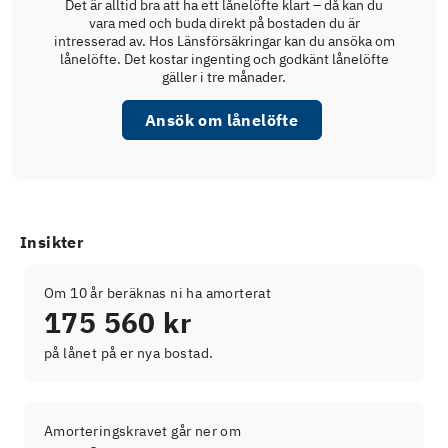
Det är alltid bra att ha ett lånelöfte klart – då kan du
vara med och buda direkt på bostaden du är
intresserad av. Hos Länsförsäkringar kan du ansöka om
lånelöfte. Det kostar ingenting och godkänt lånelöfte
gäller i tre månader.
Ansök om lånelöfte
Insikter
Om 10 år beräknas ni ha amorterat
175 560 kr
på lånet på er nya bostad.
Amorteringskravet går ner om