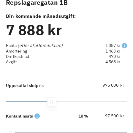
Repslagaregatan 1B
Din kommande månadsutgift:
7 888 kr
Ränta
(efter skattereduktion)
1 387 kr
Amortering
1 463 kr
Driftkostnad
470 kr
Avgift
4 568 kr
kr
Uppskattat slutpris
kr
Kontantinsats
10 %