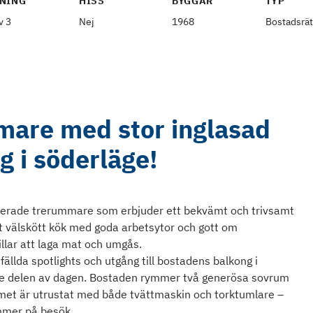
NING
HISS
BYGGÅR
TYP
v 3
Nej
1968
Bostadsrät
mare med stor inglasad
g i söderläge!
nerade trerummare som erbjuder ett bekvämt och trivsamt
tt välskött kök med goda arbetsytor och gott om
llar att laga mat och umgås.
ällda spotlights och utgång till bostadens balkong i
rre delen av dagen. Bostaden rymmer två generösa sovrum
met är utrustat med både tvättmaskin och torktumlare –
ommer på besök.