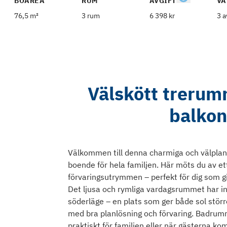
BOAREA
RUM
AVGIFT
VÅ
76,5 m²
3 rum
6 398 kr
3 a
Välskött trerum
balkon
Välkommen till denna charmiga och välpla
boende för hela familjen. Här möts du av e
förvaringsutrymmen – perfekt för dig som gi
Det ljusa och rymliga vardagsrummet har inf
söderläge – en plats som ger både sol stö
med bra planlösning och förvaring. Badrum
praktiskt för familjen eller när gästerna k