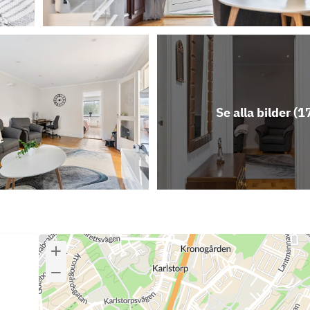
Se alla bilder (
1