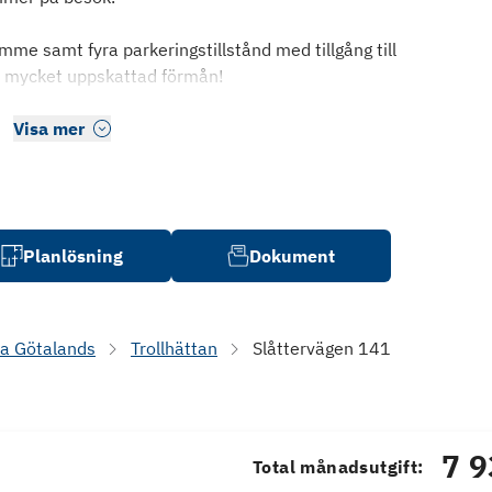
mme samt fyra parkeringstillstånd med tillgång till
ch mycket uppskattad förmån!
Visa mer
Planlösning
Dokument
ra Götalands
Trollhättan
Slåttervägen 141
7 9
Total månadsutgift: