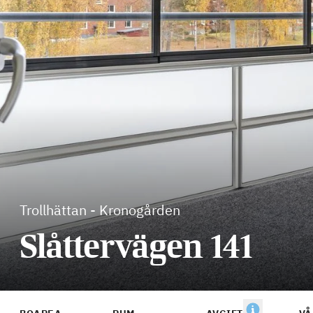
Trollhättan
-
Kronogården
Slåttervägen 141