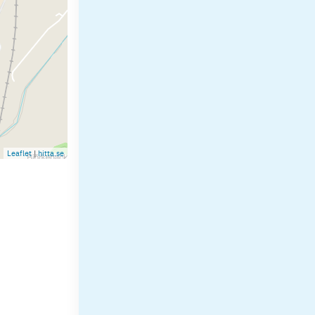
Leaflet
|
hitta.se