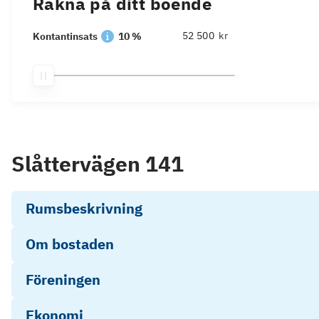
Räkna på ditt boende
kr
Kontantinsats
10 %
Slåttervägen 141
Rumsbeskrivning
Om bostaden
Föreningen
Ekonomi