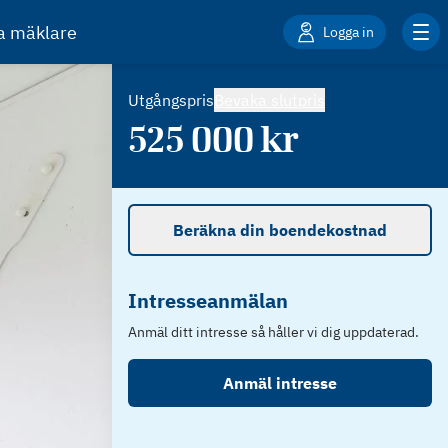
ta mäklare
Logga in
Utgångspris
Bevaka slutpris
525 000
kr
Beräkna din boendekostnad
Intresseanmälan
Anmäl ditt intresse så håller vi dig uppdaterad.
Anmäl intresse