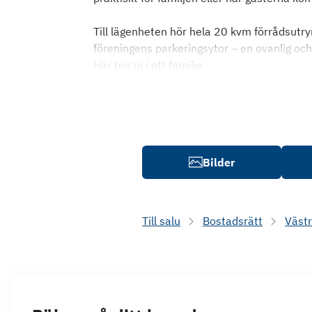
Till lägenheten hör hela 20 kvm förrådsutry
föreningens parkeringsytor – en ovanlig o
Här bor ni i ett familje
Bilder
Till salu
Bostadsrätt
Väst