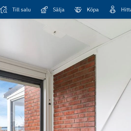
Till salu
Sälja
Köpa
Hit