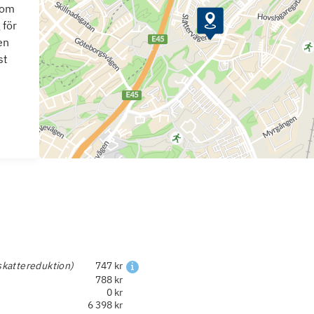
som
 för
en
st
skattereduktion)
747 kr
788 kr
0 kr
6 398 kr