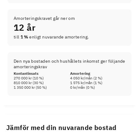
Amorteringskravet går ner om
12 år
till
1 %
enligt nuvarande amortering.
Den nya bostaden och hushållets inkomst ger följande
amorteringskrav
Kontantinsats
Amortering
270 000 kr
(
10
%)
4 050 kr
/mån (
2
%)
810 000 kr
(
30
%)
1 575 kr
/mån (
1
%)
1 350 000 kr
(
50
%)
0 kr
/mån (
0
%)
Jämför med din nuvarande bostad