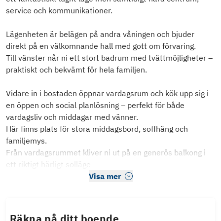
service och kommunikationer.
Lägenheten är belägen på andra våningen och bjuder
direkt på en välkomnande hall med gott om förvaring.
Till vänster når ni ett stort badrum med tvättmöjligheter –
praktiskt och bekvämt för hela familjen.
Vidare in i bostaden öppnar vardagsrum och kök upp sig i
en öppen och social planlösning – perfekt för både
vardagsliv och middagar med vänner.
Här finns plats för stora middagsbord, soffhäng och
familjemys.
Från vardagsrummet kliver ni ut på en generös balkong i
ett riktigt härligt solläge –
Visa mer
Räkna på ditt boende