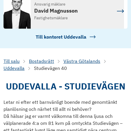
Ansvarig mäklare
David Magnusson
Fastighetsmäklare
Till kontoret
Uddevalla
Till salu
Bostadsrätt
Västra Götalands
Uddevalla
Studievägen 40
UDDEVALLA - STUDIEVÄGEN
Letar ni efter ett barnvänligt boende med genomtänkt
planlösning och närhet till allt ni behöver?
Då hälsar jag er varmt välkomna till denna ljusa och
välplanerade 4:a om 81 kvm på omtyckta Studievägen –
ett fantastiskt lugnt läge men samtidigt nära centrum,