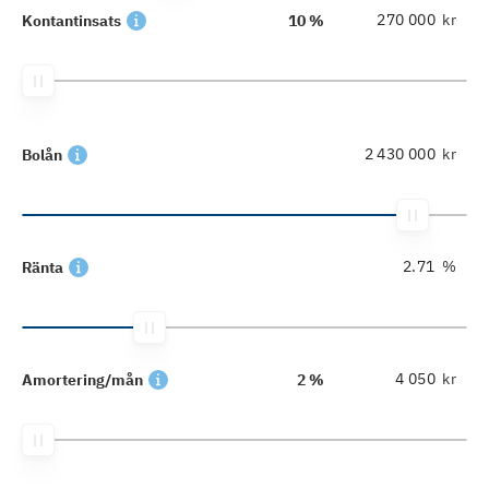
kr
Kontantinsats
10 %
kr
Bolån
%
Ränta
kr
Amortering/mån
2 %