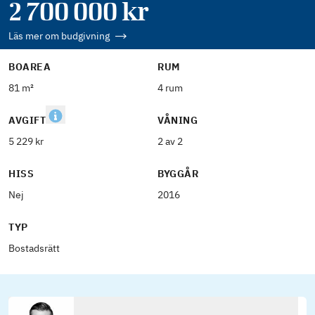
2 700 000
kr
Läs mer om budgivning
BOAREA
RUM
81 m²
4 rum
AVGIFT
VÅNING
5 229 kr
2 av 2
HISS
BYGGÅR
Nej
2016
TYP
Bostadsrätt