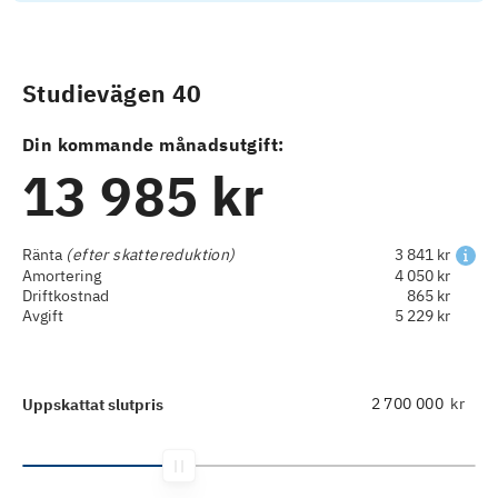
Studievägen 40
Din kommande månadsutgift:
13 985 kr
Ränta
(efter skattereduktion)
3 841 kr
Amortering
4 050 kr
Driftkostnad
865 kr
Avgift
5 229 kr
kr
Uppskattat slutpris