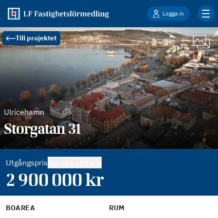
Logga in
Till projektet
Ulricehamn
Storgatan 31
Utgångspris
Bevaka slutpris
2 900 000
kr
BOAREA
RUM