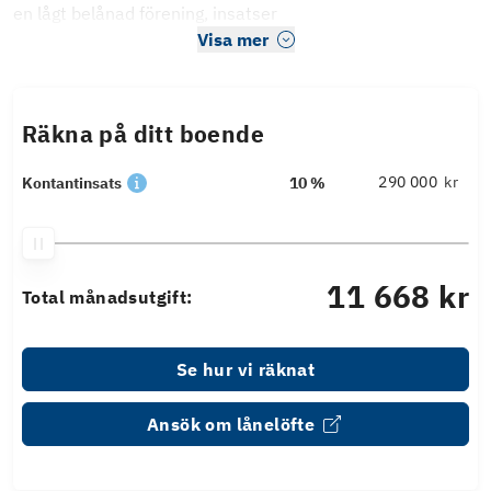
en lågt belånad förening, insatser
Visa mer
Räkna på ditt boende
kr
Kontantinsats
10 %
11 668 kr
Total månadsutgift:
Se hur vi räknat
Ansök om lånelöfte