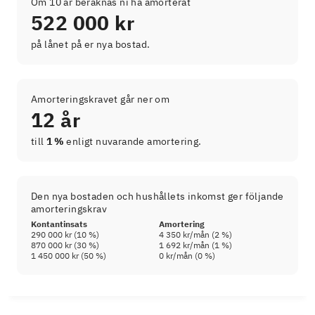
Om 10 år beräknas ni ha amorterat
522 000 kr
på lånet på er nya bostad.
Amorteringskravet går ner om
12 år
till
1 %
enligt nuvarande amortering.
Den nya bostaden och hushållets inkomst ger följande
amorteringskrav
Kontantinsats
Amortering
290 000 kr
(
10
%)
4 350 kr
/mån (
2
%)
870 000 kr
(
30
%)
1 692 kr
/mån (
1
%)
1 450 000 kr
(
50
%)
0 kr
/mån (
0
%)