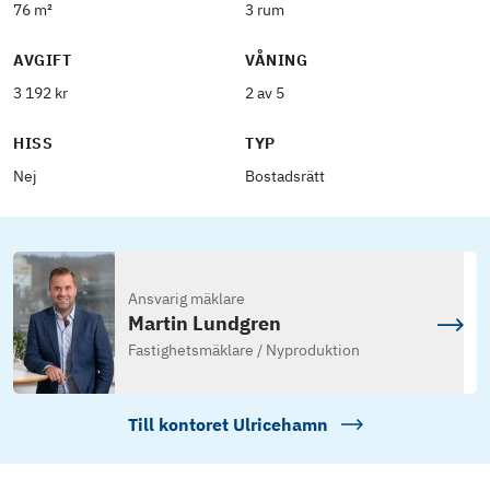
76 m²
3 rum
AVGIFT
VÅNING
3 192 kr
2 av 5
HISS
TYP
Nej
Bostadsrätt
Ansvarig mäklare
Martin Lundgren
Fastighetsmäklare / Nyproduktion
Till kontoret
Ulricehamn