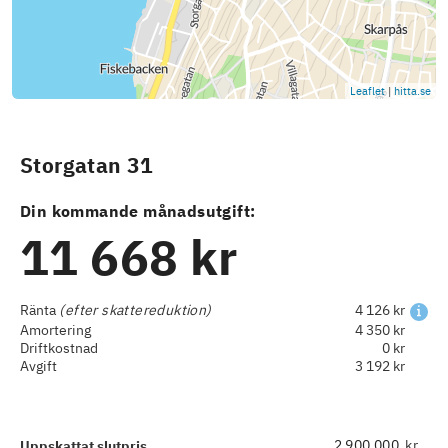
Leaflet
|
hitta.se
Storgatan 31
Din kommande månadsutgift:
11 668 kr
Ränta
(efter skattereduktion)
4 126 kr
Amortering
4 350 kr
Driftkostnad
0 kr
Avgift
3 192 kr
kr
Uppskattat slutpris