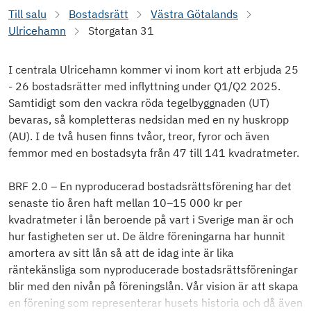
Till salu
Bostadsrätt
Västra Götalands
Ulricehamn
Storgatan 31
I centrala Ulricehamn kommer vi inom kort att erbjuda 25
- 26 bostadsrätter med inflyttning under Q1/Q2 2025.
Samtidigt som den vackra röda tegelbyggnaden (UT)
bevaras, så kompletteras nedsidan med en ny huskropp
(AU). I de två husen finns tvåor, treor, fyror och även
femmor med en bostadsyta från 47 till 141 kvadratmeter.
BRF 2.0 – En nyproducerad bostadsrättsförening har det
senaste tio åren haft mellan 10–15 000 kr per
kvadratmeter i lån beroende på vart i Sverige man är och
hur fastigheten ser ut. De äldre föreningarna har hunnit
amortera av sitt lån så att de idag inte är lika
räntekänsliga som nyproducerade bostadsrättsföreningar
blir med den nivån på föreningslån. Vår vision är att skapa
en förening som representerar husets historia och då även