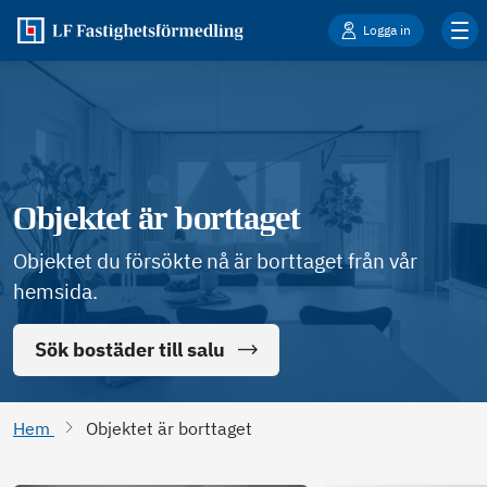
Logga in
Objektet är borttaget
Objektet du försökte nå är borttaget från vår
hemsida.
Sök bostäder till salu
Hem
Objektet är borttaget