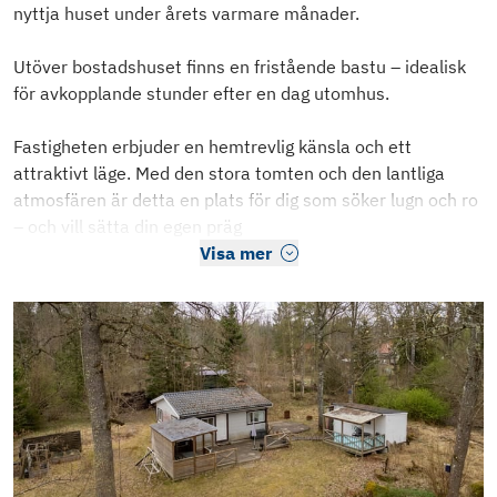
nyttja huset under årets varmare månader.
Utöver bostadshuset finns en fristående bastu – idealisk
för avkopplande stunder efter en dag utomhus.
Fastigheten erbjuder en hemtrevlig känsla och ett
attraktivt läge. Med den stora tomten och den lantliga
atmosfären är detta en plats för dig som söker lugn och ro
– och vill sätta din egen präg
Visa mer