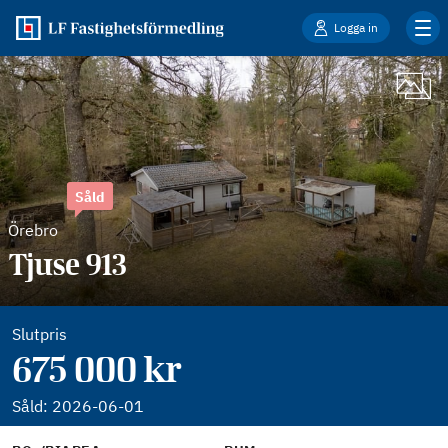
Logga in
Såld
Örebro
Tjuse 913
Slutpris
675 000 kr
Såld:
2026-06-01