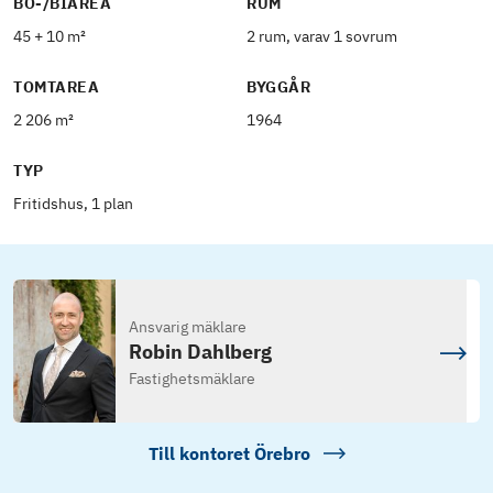
BO-/BIAREA
RUM
45 + 10 m²
2 rum, varav 1 sovrum
TOMTAREA
BYGGÅR
2 206 m²
1964
TYP
Fritidshus, 1 plan
Ansvarig mäklare
Robin Dahlberg
Fastighetsmäklare
Till kontoret
Örebro