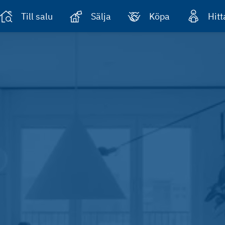
Till salu
Sälja
Köpa
Hit