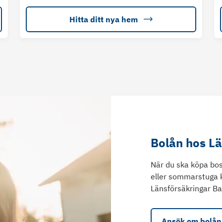
Hitta ditt nya hem
Bolån hos L
När du ska köpa bos
eller sommarstuga 
Länsförsäkringar Ba
Ansök om bolån