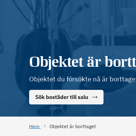
Objektet är bort
Objektet du försökte nå är borttage
Sök bostäder till salu
Hem
Objektet är borttaget