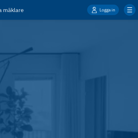
ta mäklare
Logga in