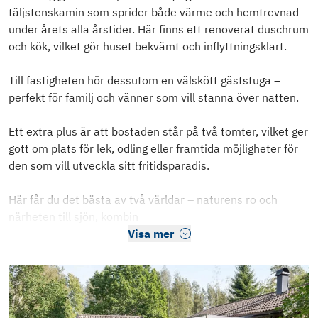
täljstenskamin som sprider både värme och hemtrevnad
under årets alla årstider. Här finns ett renoverat duschrum
och kök, vilket gör huset bekvämt och inflyttningsklart.
Till fastigheten hör dessutom en välskött gäststuga –
perfekt för familj och vänner som vill stanna över natten.
Ett extra plus är att bostaden står på två tomter, vilket ger
gott om plats för lek, odling eller framtida möjligheter för
den som vill utveckla sitt fritidsparadis.
Här får du det bästa av två världar – naturens ro och
närheten till sjön, kombin
Visa mer