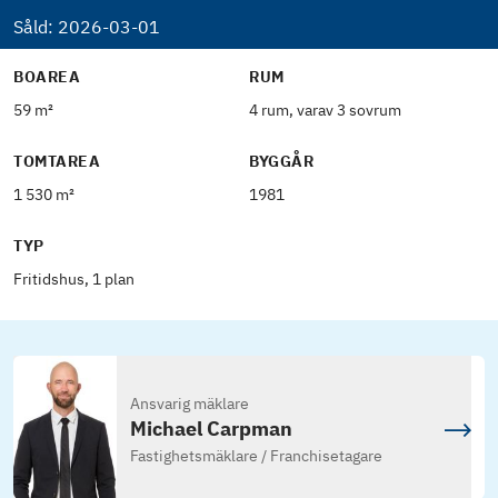
Såld:
2026-03-01
BOAREA
RUM
59 m²
4 rum, varav 3 sovrum
TOMTAREA
BYGGÅR
1 530 m²
1981
TYP
Fritidshus, 1 plan
Ansvarig mäklare
Michael Carpman
Fastighetsmäklare / Franchisetagare