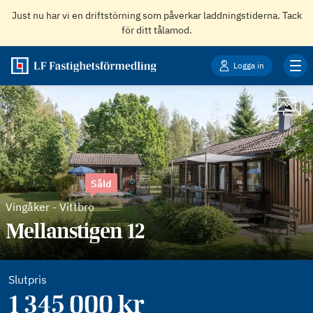
Just nu har vi en driftstörning som påverkar laddningstiderna. Tack
för ditt tålamod.
Logga in
Såld
Vingåker
-
Vittbro
Mellanstigen 12
Slutpris
1 345 000 kr