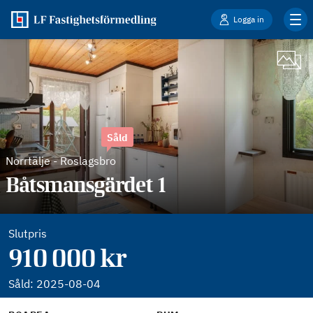
Logga in
Såld
Norrtälje
-
Roslagsbro
Båtsmansgärdet 1
Slutpris
910 000 kr
Såld:
2025-08-04