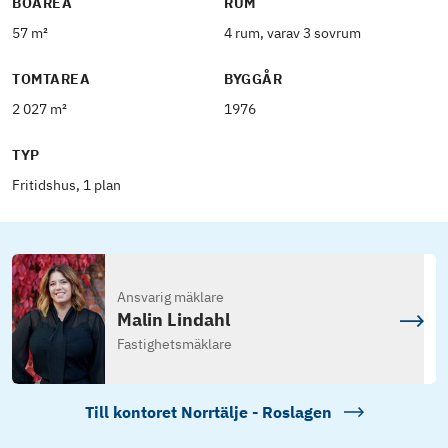
BOAREA
RUM
57 m²
4 rum, varav 3 sovrum
TOMTAREA
BYGGÅR
2 027 m²
1976
TYP
Fritidshus, 1 plan
Ansvarig mäklare
Malin Lindahl
Fastighetsmäklare
Till kontoret
Norrtälje - Roslagen