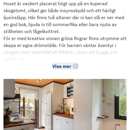
Huset är vackert placerat högt upp på en kuperad
skogstomt, vilket ger både insynsskydd och ett härligt
ljusinsläpp. Här finns två altaner där ni kan slå er ner med
en god bok, bjuda in till sommarfika eller bara njuta av
stillheten och fågelkvittret.
För er med kreativa sinnen gröna fingrar finns utrymme att
skapa er egna drömställe. För barnen väntar äventyr i
skogsbrynet, med träd att klättra i, kojor att bygga och
blåbär att
Visa mer