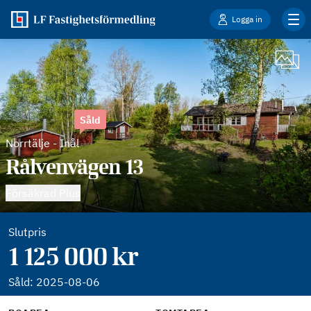
Logga in
Såld
Norrtälje
-
Inål
Rålvenvägen 13
Försäkrad Plus
Slutpris
1 125 000 kr
Såld:
2025-08-06