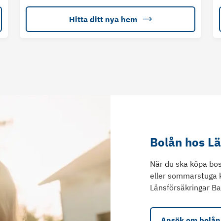
Hitta ditt nya hem
Bolån hos L
När du ska köpa bos
eller sommarstuga 
Länsförsäkringar Ba
Ansök om bolån