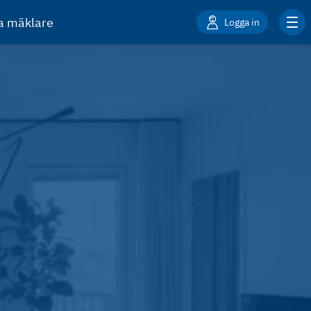
ta mäklare
Logga in