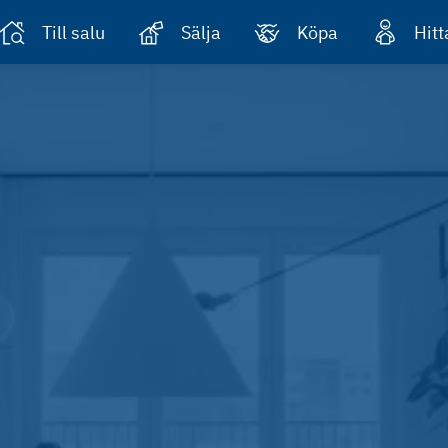
Till salu
Sälja
Köpa
Hit