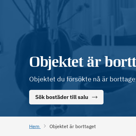
Objektet är bort
Objektet du försökte nå är borttage
Sök bostäder till salu
Hem
Objektet är borttaget