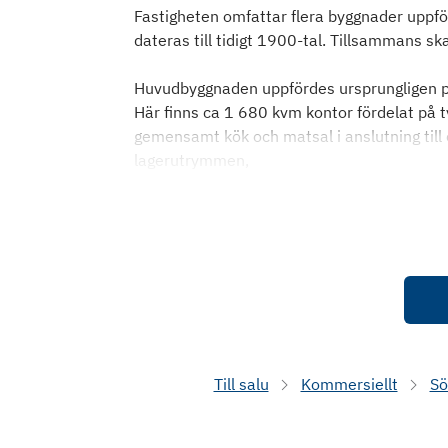
Fastigheten omfattar flera byggnader uppfö
dateras till tidigt 1900-tal. Tillsammans s
Huvudbyggnaden uppfördes ursprungligen på
Här finns ca 1 680 kvm kontor fördelat på 
gemensamt kök och matsal i anslutning till
lagerutrymmen,
Till salu
Kommersiellt
Sö