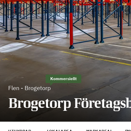
Kommersiellt
Flen
-
Brogetorp
Brogetorp Företags