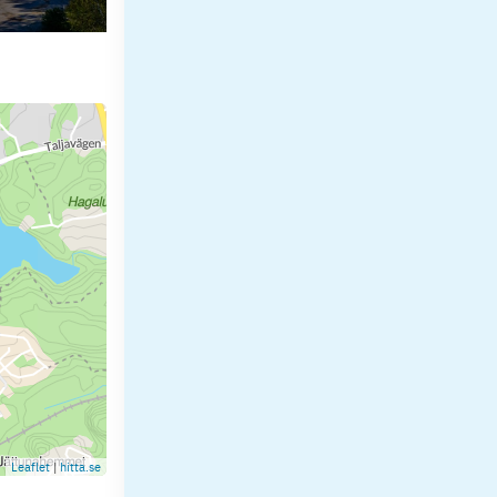
Leaflet
|
hitta.se