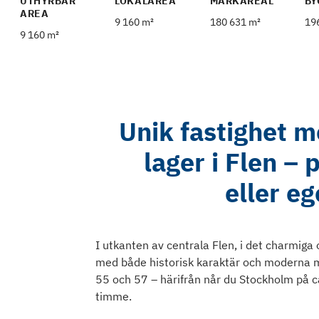
UTHYRBAR
LOKALAREA
MARKAREAL
BY
AREA
9 160 m²
180 631 m²
19
9 160 m²
Unik fastighet m
lager i Flen – 
eller e
I utkanten av centrala Flen, i det charmig
med både historisk karaktär och moderna möj
55 och 57 – härifrån når du Stockholm på c
timme.