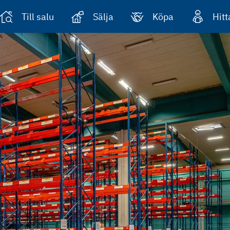
Till salu
Sälja
Köpa
Hit