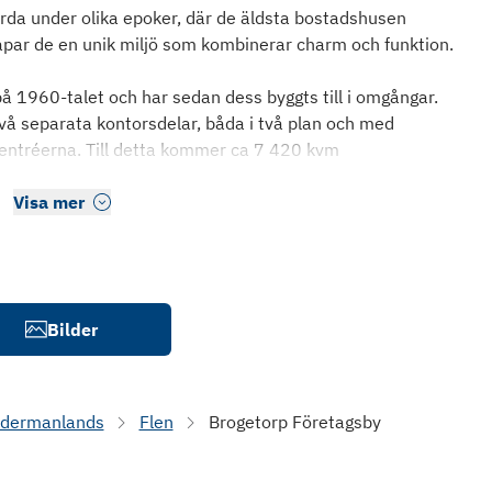
rda under olika epoker, där de äldsta bostadshusen
kapar de en unik miljö som kombinerar charm och funktion.
 1960-talet och har sedan dess byggts till i omgångar.
två separata kontorsdelar, båda i två plan och med
 entréerna. Till detta kommer ca 7 420 kvm
Visa mer
Bilder
dermanlands
Flen
Brogetorp Företagsby