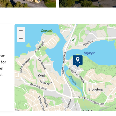
som
 för
en
st