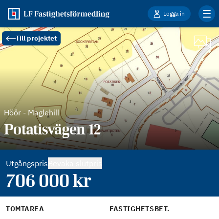
Logga in
Till projektet
Höör
-
Maglehill
Potatisvägen 12
Utgångspris
Bevaka slutpris
706 000
kr
TOMTAREA
FASTIGHETSBET.