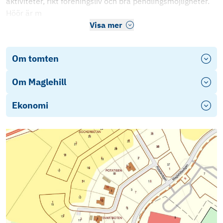
aktiviteter, rikt föreningsliv och bra pendlingsmöjligheter.
Höör är m
Visa mer
Om tomten
Om Maglehill
Ekonomi