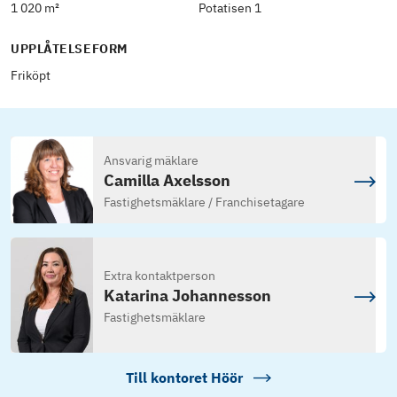
1 020 m²
Potatisen 1
UPPLÅTELSEFORM
Friköpt
Ansvarig mäklare
Camilla Axelsson
Fastighetsmäklare / Franchisetagare
Extra kontaktperson
Katarina Johannesson
Fastighetsmäklare
Till kontoret
Höör