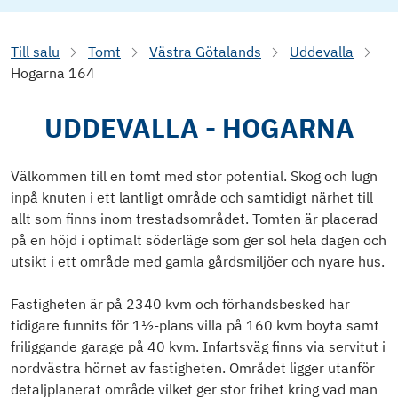
Till salu
Tomt
Västra Götalands
Uddevalla
Hogarna 164
UDDEVALLA - HOGARNA
Välkommen till en tomt med stor potential. Skog och lugn
inpå knuten i ett lantligt område och samtidigt närhet till
allt som finns inom trestadsområdet. Tomten är placerad
på en höjd i optimalt söderläge som ger sol hela dagen och
utsikt i ett område med gamla gårdsmiljöer och nyare hus.
Fastigheten är på 2340 kvm och förhandsbesked har
tidigare funnits för 1½-plans villa på 160 kvm boyta samt
friliggande garage på 40 kvm. Infartsväg finns via servitut i
nordvästra hörnet av fastigheten. Området ligger utanför
detaljplanerat område vilket ger stor frihet kring vad man