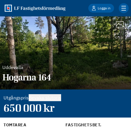
Logga in
Uddevalla
Hogarna 164
Utgångspris
Bevaka slutpris
650 000
kr
TOMTAREA
FASTIGHETSBET.