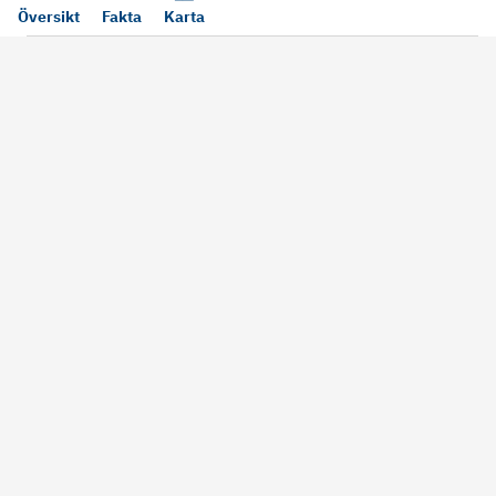
Översikt
Fakta
Karta
Läs mer
Bra att tänka på vid köp
Sälj din bosta
Köper du bostad via oss kan vi
Att sälja sin bostad
alltid garantera dig säkra rutiner
största affärer. Me