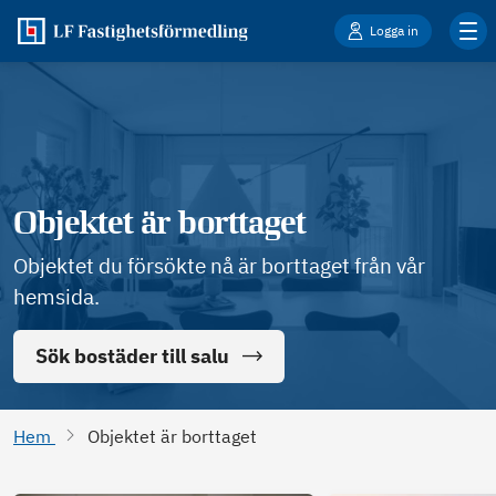
Logga in
Objektet är borttaget
Objektet du försökte nå är borttaget från vår
hemsida.
Sök bostäder till salu
Hem
Objektet är borttaget