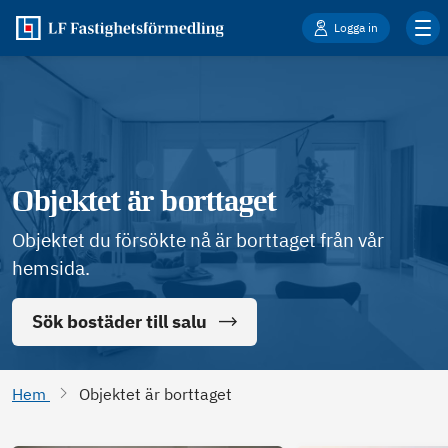
Logga in
Objektet är borttaget
Objektet du försökte nå är borttaget från vår
hemsida.
Sök bostäder till salu
Hem
Objektet är borttaget