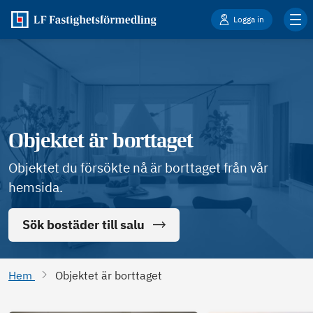
Logga in
Objektet är borttaget
Objektet du försökte nå är borttaget från vår
hemsida.
Sök bostäder till salu
Hem
Objektet är borttaget