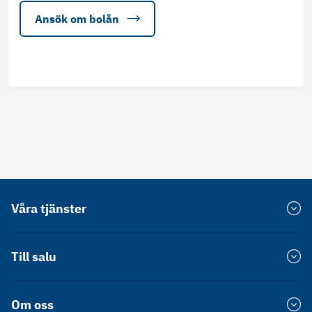
Ansök om bolån
Våra tjänster
Värdera bostad
Till salu
Försprång
Bostadsrätt Stockholm
Om oss