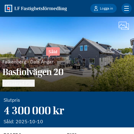
Logga in
Såld
Falkenberg
-
Dals Ängar
Basfiolvägen 20
Försäkrad Plus
Slutpris
4 300 000 kr
Såld:
2025-10-10