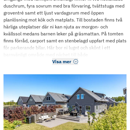
duschrum, fyra sovrum med bra förvaring, tvättstuga med
groventré samt ett ljust vardagsrum med öppen
planlösning mot kök och matplats. Till bostaden finns två
härliga uteplatser där ni kan njuta av morgon- och
kvällssol medans barnen leker på gräsmattan. På tomten
finns förråd, carport samt en stenbelagd uppfart med plats
för parkerande bilar. Här bor ni lugnt och skönt i ett
barnvänligt område med närhet till både
Visa mer