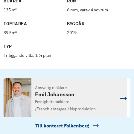
BOAREA
RUM
135 m²
6 rum, varav 4 sovrum
TOMTAREA
BYGGÅR
399 m²
2019
TYP
Friliggande villa, 1 ½ plan
Ansvarig mäklare
Emil Johansson
Fastighetsmäklare
/
Franchisetagare / Nyproduktion
Till kontoret
Falkenberg