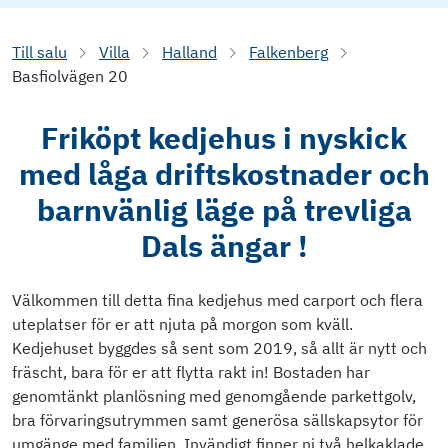
Till salu
Villa
Halland
Falkenberg
Basfiolvägen 20
Friköpt kedjehus i nyskick
med låga driftskostnader och
barnvänlig läge på trevliga
Dals ängar !
Välkommen till detta fina kedjehus med carport och flera
uteplatser för er att njuta på morgon som kväll.
Kedjehuset byggdes så sent som 2019, så allt är nytt och
fräscht, bara för er att flytta rakt in! Bostaden har
genomtänkt planlösning med genomgående parkettgolv,
bra förvaringsutrymmen samt generösa sällskapsytor för
umgänge med familjen. Invändigt finner ni två helkaklade