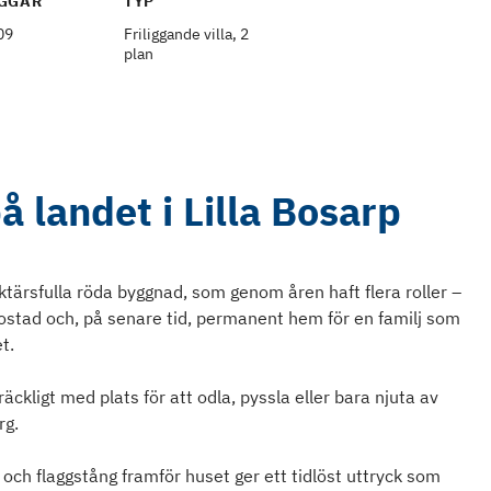
GGÅR
TYP
09
Friliggande villa, 2
plan
 landet i Lilla Bosarp
raktärsfulla röda byggnad, som genom åren haft flera roller –
sbostad och, på senare tid, permanent hem för en familj som
t.
äckligt med plats för att odla, pyssla eller bara njuta av
rg.
och flaggstång framför huset ger ett tidlöst uttryck som