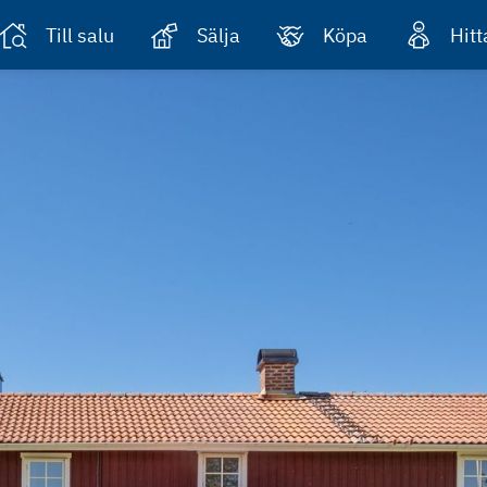
Till salu
Sälja
Köpa
Hit