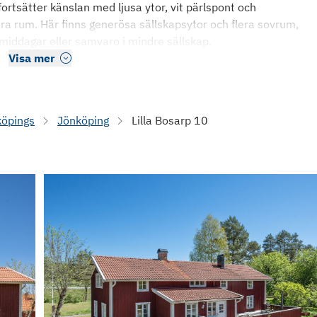
fortsätter känslan med ljusa ytor, vit pärlspont och
lera rum. Här finns generösa sällskapsytor och flera sovrum,
iddagar eller samvaro i mindre sällskap.
Visa mer
köpings
Jönköping
Lilla Bosarp 10