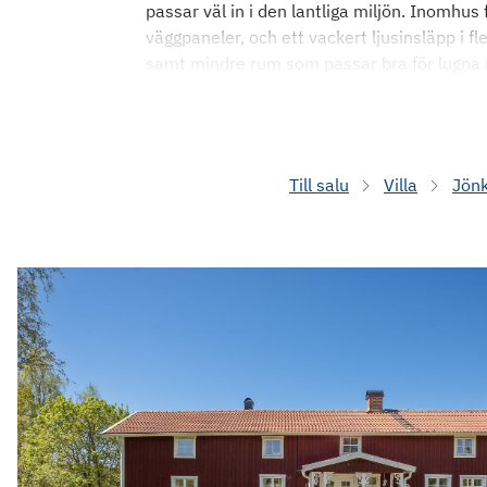
passar väl in i den lantliga miljön. Inomhus 
väggpaneler, och ett vackert ljusinsläpp i f
samt mindre rum som passar bra för lugna m
Till salu
Villa
Jön