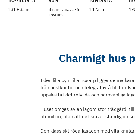
BO-/BIAREA
RUM
TOMTAREA
BY
131 + 33 m²
8 rum, varav 3-6
1 173 m²
19
sovrum
Charmigt hus på
I den lilla byn Lilla Bosarp ligger denna ka
från postkontor och telegrafbyrå till fritid
uppskattat det rofyllda och barnvänliga läge
Huset omges av en lagom stor trädgård; tillr
utemiljön, utan att det kräver ständig omso
Den klassiskt röda fasaden med vita knutar 