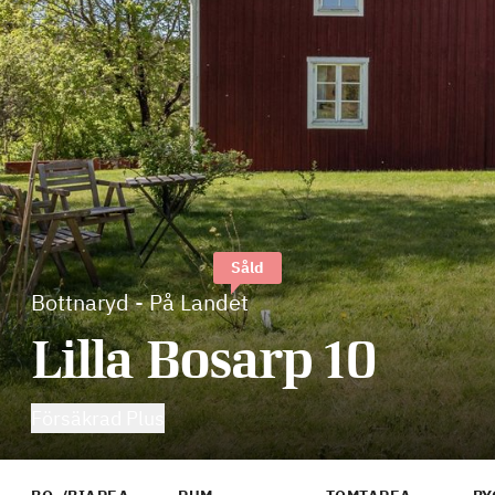
Såld
Bottnaryd
-
På Landet
Lilla Bosarp 10
Försäkrad Plus